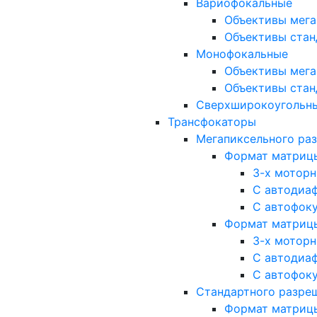
Вариофокальные
Объективы мега
Объективы стан
Монофокальные
Объективы мега
Объективы стан
Сверхширокоугольн
Трансфокаторы
Мегапиксельного ра
Формат матрицы: 
3-х мотор
С автодиа
С автофок
Формат матрицы: 1
3-х мотор
С автодиа
С автофок
Стандартного разре
Формат матрицы: 