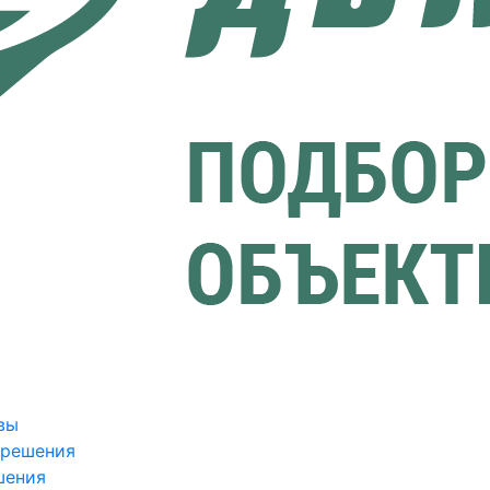
вы
зрешения
шения