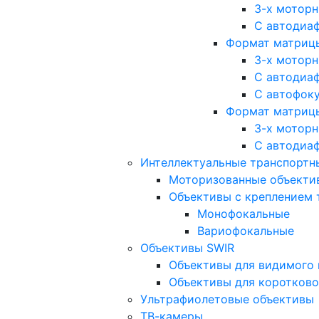
3-х мотор
С автодиа
Формат матрицы: 
3-х мотор
С автодиа
С автофок
Формат матрицы
3-х мотор
С автодиа
Интеллектуальные транспортны
Моторизованные объекти
Объективы с креплением 
Монофокальные
Вариофокальные
Объективы SWIR
Объективы для видимого 
Объективы для коротково
Ультрафиолетовые объективы
ТВ-камеры