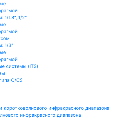
ные
фрагмой
1/1.8", 1/2"
ные
фрагмой
усом
: 1/3"
ные
фрагмой
е системы (ITS)
вы
типа C/CS
и коротковолнового инфракрасного диапазона
лнового инфракрасного диапазона