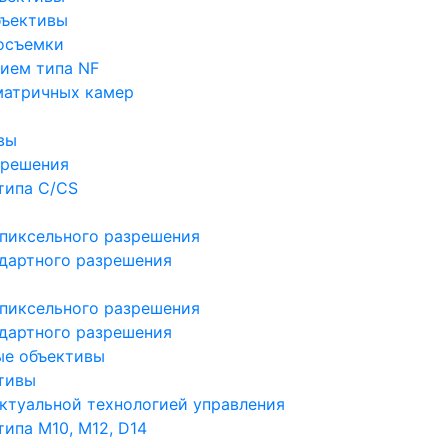
бъективы
осъемки
ием типа NF
матричных камер
вы
зрешения
типа C/CS
пиксельного разрешения
дартного разрешения
пиксельного разрешения
дартного разрешения
ые объективы
тивы
ктуальной технологией управления
ипа M10, M12, D14