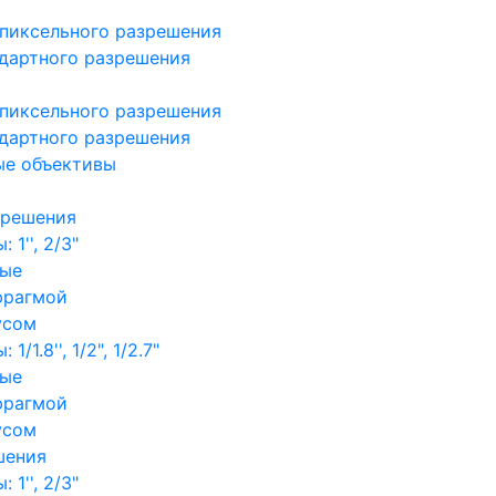
пиксельного разрешения
дартного разрешения
пиксельного разрешения
дартного разрешения
ые объективы
зрешения
1'', 2/3"
ные
фрагмой
усом
/1.8'', 1/2", 1/2.7"
ные
фрагмой
усом
шения
1'', 2/3"