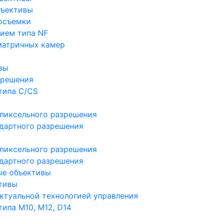
бъективы
осъемки
ием типа NF
матричных камер
вы
зрешения
типа C/CS
пиксельного разрешения
дартного разрешения
пиксельного разрешения
дартного разрешения
ые объективы
тивы
ктуальной технологией управления
ипа M10, M12, D14