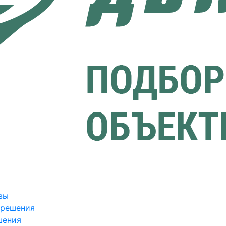
вы
зрешения
шения