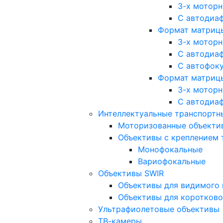
3-х мотор
С автодиа
Формат матрицы: 
3-х мотор
С автодиа
С автофок
Формат матрицы
3-х мотор
С автодиа
Интеллектуальные транспортны
Моторизованные объекти
Объективы с креплением 
Монофокальные
Вариофокальные
Объективы SWIR
Объективы для видимого 
Объективы для коротково
Ультрафиолетовые объективы
ТВ-камеры