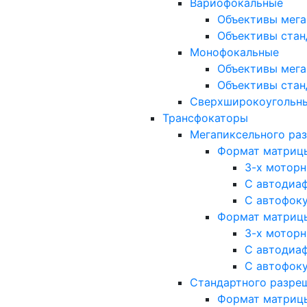
Вариофокальные
Объективы мега
Объективы стан
Монофокальные
Объективы мега
Объективы стан
Сверхширокоугольн
Трансфокаторы
Мегапиксельного ра
Формат матрицы: 
3-х мотор
С автодиа
С автофок
Формат матрицы: 1
3-х мотор
С автодиа
С автофок
Стандартного разре
Формат матрицы: 