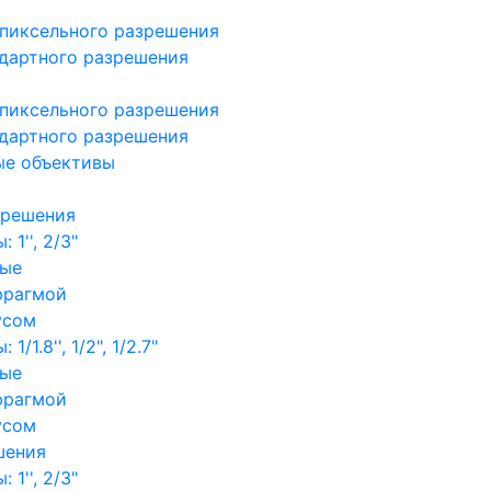
пиксельного разрешения
дартного разрешения
пиксельного разрешения
дартного разрешения
ые объективы
зрешения
1'', 2/3"
ные
фрагмой
усом
/1.8'', 1/2", 1/2.7"
ные
фрагмой
усом
шения
1'', 2/3"