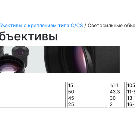
бъективы с креплением типа C/CS
/ Светосильные объ
объективы