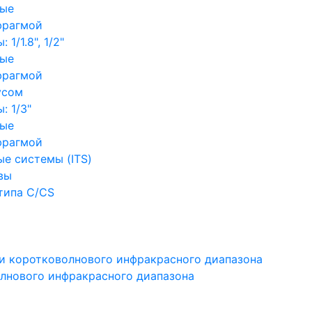
ные
фрагмой
1/1.8", 1/2"
ные
фрагмой
усом
: 1/3"
ные
фрагмой
е системы (ITS)
вы
типа C/CS
и коротковолнового инфракрасного диапазона
лнового инфракрасного диапазона