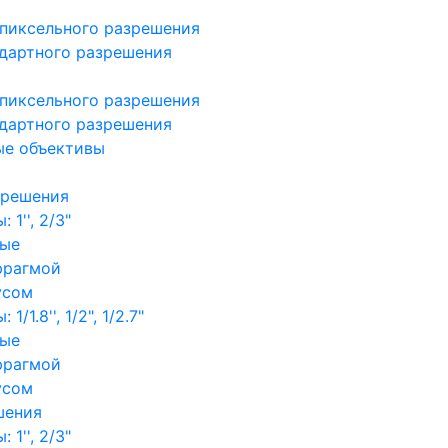
пиксельного разрешения
дартного разрешения
пиксельного разрешения
дартного разрешения
ые объективы
зрешения
1'', 2/3"
ные
фрагмой
усом
/1.8'', 1/2", 1/2.7"
ные
фрагмой
усом
шения
1'', 2/3"