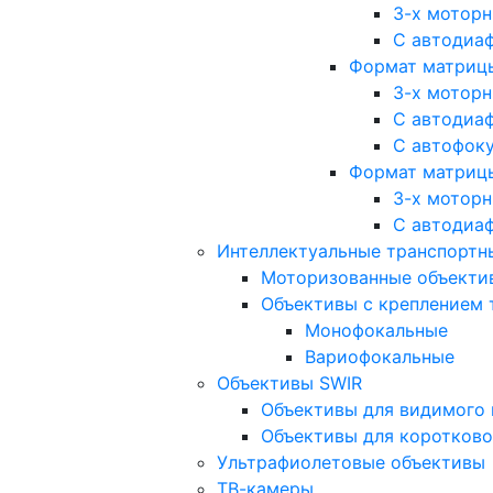
3-х мотор
С автодиа
Формат матрицы: 
3-х мотор
С автодиа
С автофок
Формат матрицы
3-х мотор
С автодиа
Интеллектуальные транспортны
Моторизованные объекти
Объективы с креплением 
Монофокальные
Вариофокальные
Объективы SWIR
Объективы для видимого 
Объективы для коротково
Ультрафиолетовые объективы
ТВ-камеры