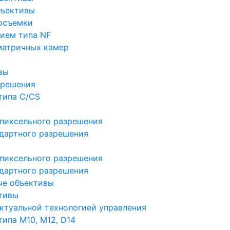
бъективы
осъемки
ием типа NF
матричных камер
вы
зрешения
типа C/CS
пиксельного разрешения
дартного разрешения
пиксельного разрешения
дартного разрешения
ые объективы
тивы
ктуальной технологией управления
ипа M10, M12, D14