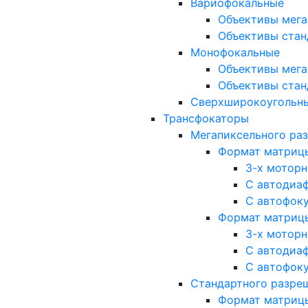
Вариофокальные
Объективы мега
Объективы стан
Монофокальные
Объективы мега
Объективы стан
Сверхширокоугольн
Трансфокаторы
Мегапиксельного ра
Формат матрицы: 
3-х мотор
С автодиа
С автофок
Формат матрицы: 1
3-х мотор
С автодиа
С автофок
Стандартного разре
Формат матрицы: 