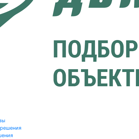
вы
зрешения
шения