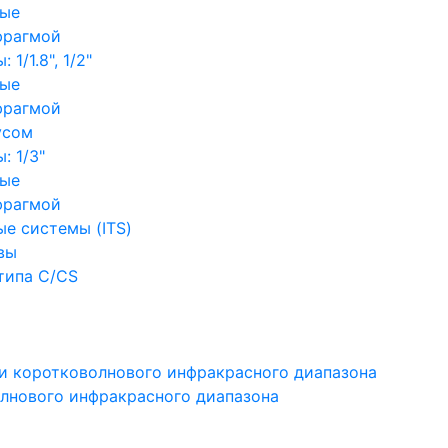
ные
фрагмой
1/1.8", 1/2"
ные
фрагмой
усом
: 1/3"
ные
фрагмой
е системы (ITS)
вы
типа C/CS
и коротковолнового инфракрасного диапазона
лнового инфракрасного диапазона