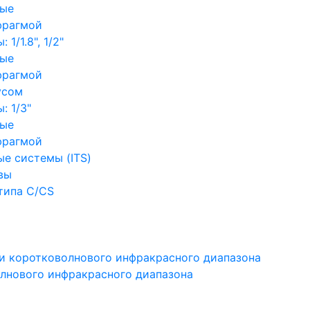
ные
фрагмой
1/1.8", 1/2"
ные
фрагмой
усом
: 1/3"
ные
фрагмой
е системы (ITS)
вы
типа C/CS
и коротковолнового инфракрасного диапазона
лнового инфракрасного диапазона