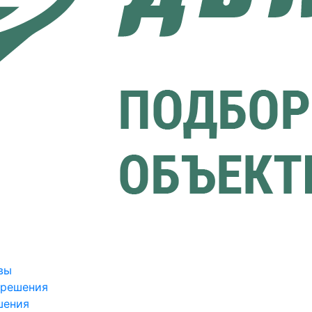
вы
зрешения
шения