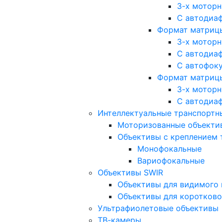
3-х мотор
С автодиа
Формат матрицы: 
3-х мотор
С автодиа
С автофок
Формат матрицы
3-х мотор
С автодиа
Интеллектуальные транспортны
Моторизованные объекти
Объективы с креплением 
Монофокальные
Вариофокальные
Объективы SWIR
Объективы для видимого 
Объективы для коротково
Ультрафиолетовые объективы
ТВ-камеры