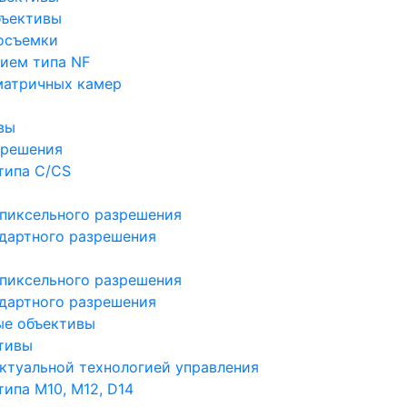
бъективы
осъемки
ием типа NF
матричных камер
вы
зрешения
типа C/CS
пиксельного разрешения
дартного разрешения
пиксельного разрешения
дартного разрешения
ые объективы
тивы
ктуальной технологией управления
ипа M10, M12, D14