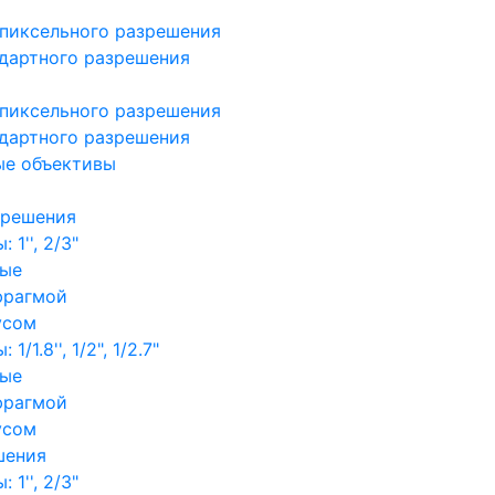
пиксельного разрешения
дартного разрешения
пиксельного разрешения
дартного разрешения
ые объективы
зрешения
1'', 2/3"
ные
фрагмой
усом
/1.8'', 1/2", 1/2.7"
ные
фрагмой
усом
шения
1'', 2/3"