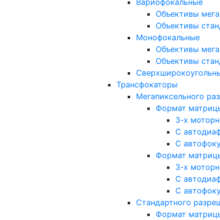
Вариофокальные
Объективы мега
Объективы стан
Монофокальные
Объективы мега
Объективы стан
Сверхширокоугольн
Трансфокаторы
Мегапиксельного ра
Формат матрицы: 
3-х мотор
С автодиа
С автофок
Формат матрицы: 1
3-х мотор
С автодиа
С автофок
Стандартного разре
Формат матрицы: 