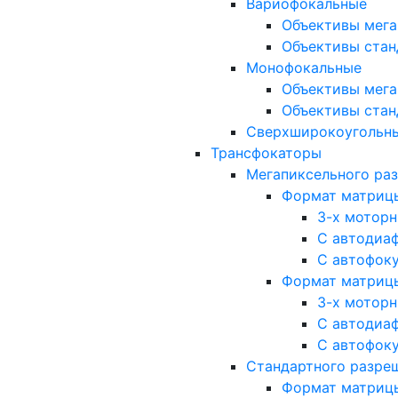
Вариофокальные
Объективы мега
Объективы стан
Монофокальные
Объективы мега
Объективы стан
Сверхширокоугольн
Трансфокаторы
Мегапиксельного ра
Формат матрицы: 
3-х мотор
С автодиа
С автофок
Формат матрицы: 1
3-х мотор
С автодиа
С автофок
Стандартного разре
Формат матрицы: 