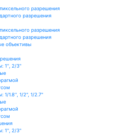
пиксельного разрешения
дартного разрешения
пиксельного разрешения
дартного разрешения
ые объективы
зрешения
1'', 2/3"
ные
фрагмой
усом
/1.8'', 1/2", 1/2.7"
ные
фрагмой
усом
шения
1'', 2/3"