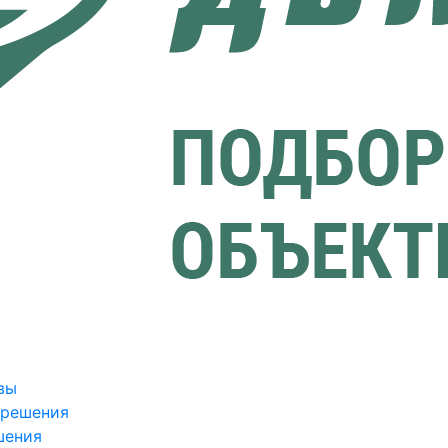
вы
зрешения
шения