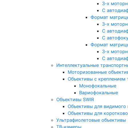
3-х мотор
С автодиа
Формат матрицы: 
3-х мотор
С автодиа
С автофок
Формат матрицы
3-х мотор
С автодиа
Интеллектуальные транспортны
Моторизованные объекти
Объективы с креплением 
Монофокальные
Вариофокальные
Объективы SWIR
Объективы для видимого 
Объективы для коротково
Ультрафиолетовые объективы
ТВ-камеры