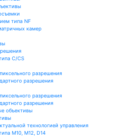
бъективы
осъемки
ием типа NF
матричных камер
вы
зрешения
типа C/CS
пиксельного разрешения
дартного разрешения
пиксельного разрешения
дартного разрешения
ые объективы
тивы
ктуальной технологией управления
ипа M10, M12, D14