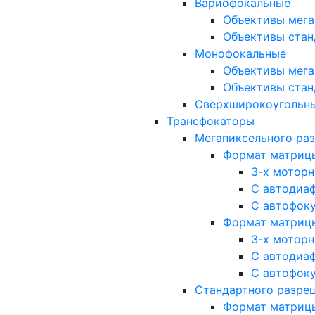
Вариофокальные
Объективы мега
Объективы стан
Монофокальные
Объективы мега
Объективы стан
Сверхширокоугольн
Трансфокаторы
Мегапиксельного ра
Формат матрицы: 
3-х мотор
С автодиа
С автофок
Формат матрицы: 1
3-х мотор
С автодиа
С автофок
Стандартного разре
Формат матрицы: 