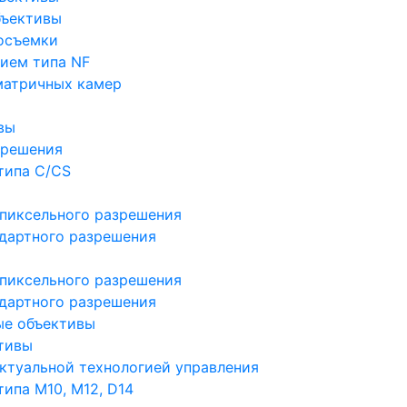
бъективы
осъемки
ием типа NF
матричных камер
вы
зрешения
типа C/CS
пиксельного разрешения
дартного разрешения
пиксельного разрешения
дартного разрешения
ые объективы
тивы
ктуальной технологией управления
ипа M10, M12, D14