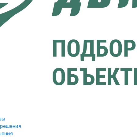
вы
зрешения
шения