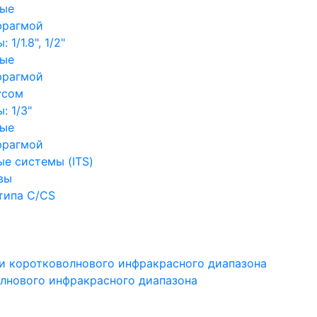
ные
фрагмой
1/1.8", 1/2"
ные
фрагмой
усом
: 1/3"
ные
фрагмой
е системы (ITS)
вы
типа C/CS
и коротковолнового инфракрасного диапазона
лнового инфракрасного диапазона