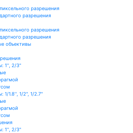
пиксельного разрешения
дартного разрешения
пиксельного разрешения
дартного разрешения
ые объективы
зрешения
1'', 2/3"
ные
фрагмой
усом
/1.8'', 1/2", 1/2.7"
ные
фрагмой
усом
шения
1'', 2/3"