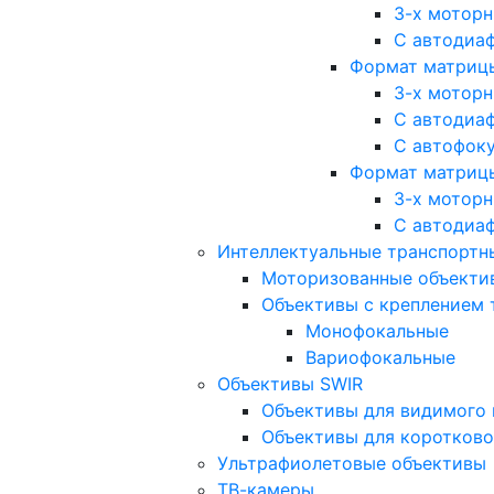
3-х мотор
С автодиа
Формат матрицы: 
3-х мотор
С автодиа
С автофок
Формат матрицы
3-х мотор
С автодиа
Интеллектуальные транспортны
Моторизованные объекти
Объективы с креплением 
Монофокальные
Вариофокальные
Объективы SWIR
Объективы для видимого 
Объективы для коротково
Ультрафиолетовые объективы
ТВ-камеры