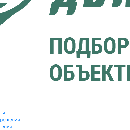
вы
зрешения
шения