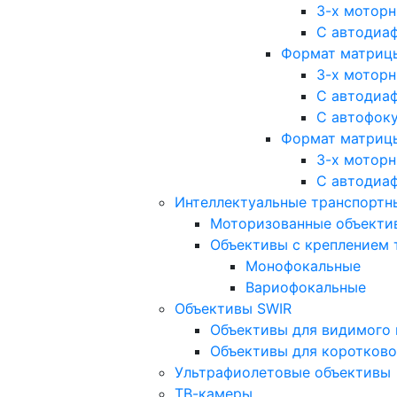
3-х мотор
С автодиа
Формат матрицы: 
3-х мотор
С автодиа
С автофок
Формат матрицы
3-х мотор
С автодиа
Интеллектуальные транспортны
Моторизованные объекти
Объективы с креплением 
Монофокальные
Вариофокальные
Объективы SWIR
Объективы для видимого 
Объективы для коротково
Ультрафиолетовые объективы
ТВ-камеры