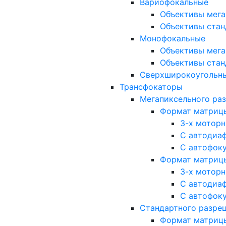
Вариофокальные
Объективы мега
Объективы стан
Монофокальные
Объективы мега
Объективы стан
Сверхширокоугольн
Трансфокаторы
Мегапиксельного ра
Формат матрицы: 
3-х мотор
С автодиа
С автофок
Формат матрицы: 1
3-х мотор
С автодиа
С автофок
Стандартного разре
Формат матрицы: 