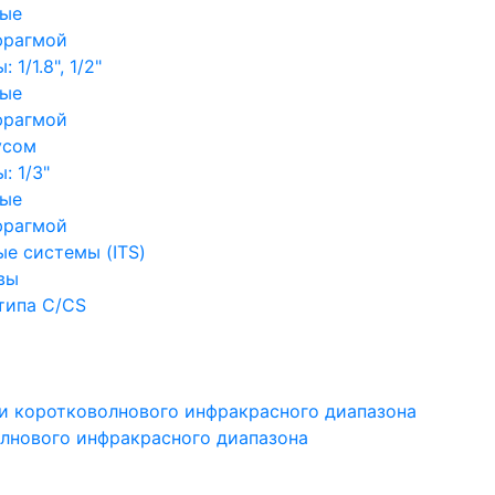
ные
фрагмой
1/1.8", 1/2"
ные
фрагмой
усом
: 1/3"
ные
фрагмой
е системы (ITS)
вы
типа C/CS
и коротковолнового инфракрасного диапазона
лнового инфракрасного диапазона