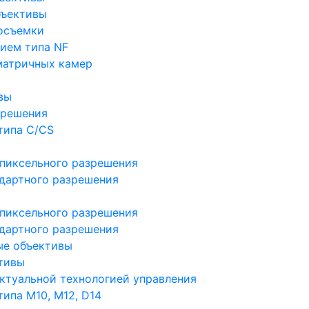
бъективы
осъемки
ием типа NF
матричных камер
вы
зрешения
типа C/CS
пиксельного разрешения
дартного разрешения
пиксельного разрешения
дартного разрешения
ые объективы
тивы
ктуальной технологией управления
ипа M10, M12, D14