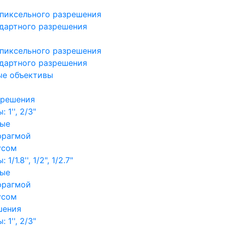
пиксельного разрешения
дартного разрешения
пиксельного разрешения
дартного разрешения
ые объективы
зрешения
1'', 2/3"
ные
фрагмой
усом
/1.8'', 1/2", 1/2.7"
ные
фрагмой
усом
шения
1'', 2/3"