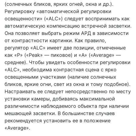
(солнечных бликов, ярких огней, окна и др.).
Регулировку «автоматиче­ской регулировки
освещенно­сти» («ALC») следует воспри­нимать как
автоматическую ком­пенсацию встречной засвет­ки.
Она позволяет выбрать ре­жим АРД в зависимости
от кон­трастности картинки. Как пра­вило,
регулятор «ALC» име­ет две позиции, отмеченные
как «P» («Peak» — пиковое) и «A» («Average» —
среднее). Чтобы увидеть особенности регулиров­ки
«ALC», необходима контраст­ная сцена с ярко
освещенными участками (наличие солнечных
бликов, яркие огни, свет из окна и тому подоб­ное).
Настраивать ее следует непосредствен­но по месту
установки камеры, добиваясь мак­симальной
различимости наблюдаемого объек­та при наличии
мешающей засветки. В большин­стве случаев
рекомендуется установить ее в по­ложение
«Average».