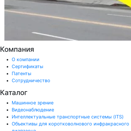
Компания
О компании
Сертификаты
Патенты
Сотрудничество
Каталог
Машинное зрение
Видеонаблюдение
Интеллектуальные транспортные системы (ITS)
Объективы для коротковолнового инфракрасного
диапазона