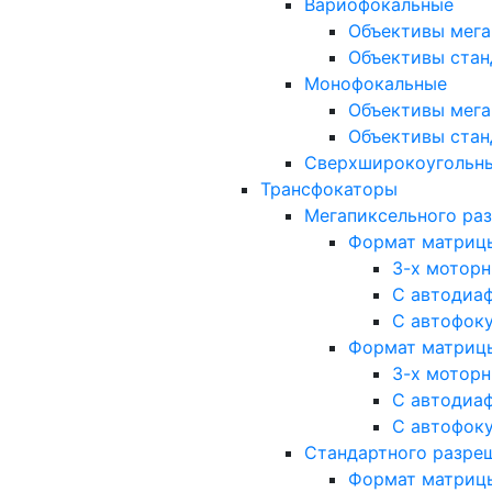
Вариофокальные
Объективы мега
Объективы стан
Монофокальные
Объективы мега
Объективы стан
Сверхширокоугольн
Трансфокаторы
Мегапиксельного ра
Формат матрицы: 
3-х мотор
С автодиа
С автофок
Формат матрицы: 1
3-х мотор
С автодиа
С автофок
Стандартного разре
Формат матрицы: 