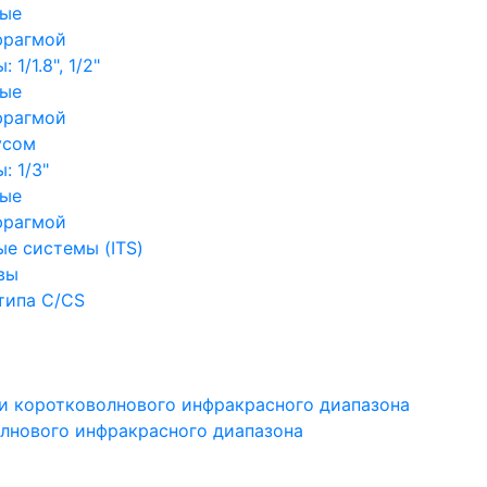
ные
фрагмой
1/1.8", 1/2"
ные
фрагмой
усом
: 1/3"
ные
фрагмой
е системы (ITS)
вы
типа C/CS
и коротковолнового инфракрасного диапазона
лнового инфракрасного диапазона