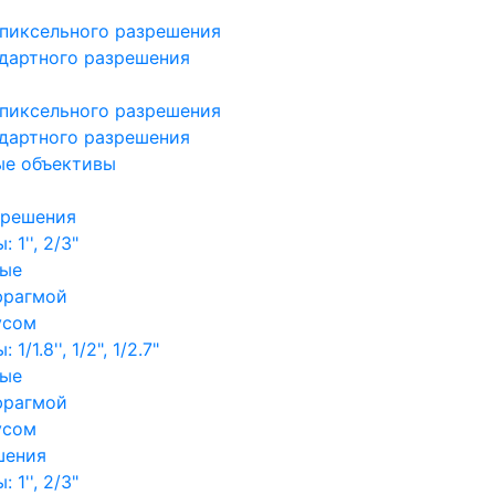
пиксельного разрешения
дартного разрешения
пиксельного разрешения
дартного разрешения
ые объективы
зрешения
1'', 2/3"
ные
фрагмой
усом
/1.8'', 1/2", 1/2.7"
ные
фрагмой
усом
шения
1'', 2/3"