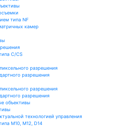
бъективы
осъемки
ием типа NF
матричных камер
вы
зрешения
типа C/CS
пиксельного разрешения
дартного разрешения
пиксельного разрешения
дартного разрешения
ые объективы
тивы
ктуальной технологией управления
ипа M10, M12, D14