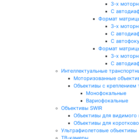
3-х мотор
С автодиа
Формат матрицы: 
3-х мотор
С автодиа
С автофок
Формат матрицы
3-х мотор
С автодиа
Интеллектуальные транспортны
Моторизованные объекти
Объективы с креплением 
Монофокальные
Вариофокальные
Объективы SWIR
Объективы для видимого 
Объективы для коротково
Ультрафиолетовые объективы
ТВ-камеры