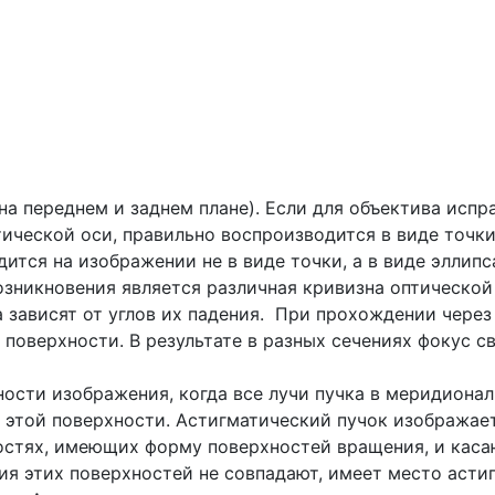
а переднем и заднем плане). Если для объектива испр
птической оси, правильно воспроизводится в виде точк
дится на изображении не в виде точки, а в виде эллипс
зникновения является различная кривизна оптической
ка зависят от углов их падения. При прохождении чере
поверхности. В результате в разных сечениях фокус с
ости изображения, когда все лучи пучка в меридионал
а этой поверхности. Астигматический пучок изображае
стях, имеющих форму поверхностей вращения, и касаю
ия этих поверхностей не совпадают, имеет место асти