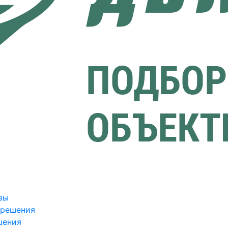
вы
зрешения
шения