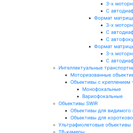
3-х мотор
С автодиа
Формат матрицы: 
3-х мотор
С автодиа
С автофок
Формат матрицы
3-х мотор
С автодиа
Интеллектуальные транспортны
Моторизованные объекти
Объективы с креплением 
Монофокальные
Вариофокальные
Объективы SWIR
Объективы для видимого 
Объективы для коротково
Ультрафиолетовые объективы
ТВ-камеры