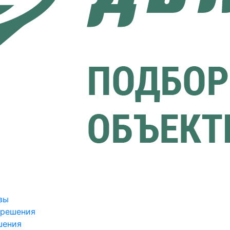
вы
зрешения
шения