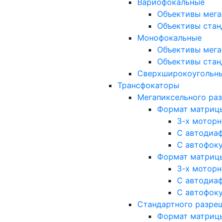
Вариофокальные
Объективы мега
Объективы стан
Монофокальные
Объективы мега
Объективы стан
Сверхширокоугольн
Трансфокаторы
Мегапиксельного ра
Формат матрицы: 
3-х мотор
С автодиа
С автофок
Формат матрицы: 1
3-х мотор
С автодиа
С автофок
Стандартного разре
Формат матрицы: 