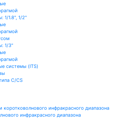
ные
фрагмой
1/1.8", 1/2"
ные
фрагмой
усом
: 1/3"
ные
фрагмой
е системы (ITS)
вы
типа C/CS
и коротковолнового инфракрасного диапазона
лнового инфракрасного диапазона