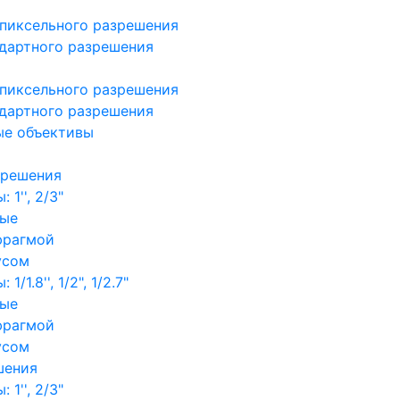
пиксельного разрешения
дартного разрешения
пиксельного разрешения
дартного разрешения
ые объективы
зрешения
1'', 2/3"
ные
фрагмой
усом
/1.8'', 1/2", 1/2.7"
ные
фрагмой
усом
шения
1'', 2/3"