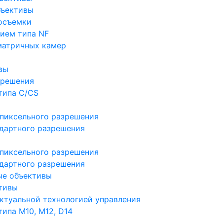
бъективы
осъемки
ием типа NF
матричных камер
вы
зрешения
типа C/CS
пиксельного разрешения
дартного разрешения
пиксельного разрешения
дартного разрешения
ые объективы
тивы
ктуальной технологией управления
ипа M10, M12, D14