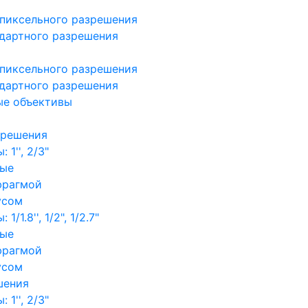
пиксельного разрешения
дартного разрешения
пиксельного разрешения
дартного разрешения
ые объективы
зрешения
1'', 2/3"
ные
фрагмой
усом
/1.8'', 1/2", 1/2.7"
ные
фрагмой
усом
шения
1'', 2/3"