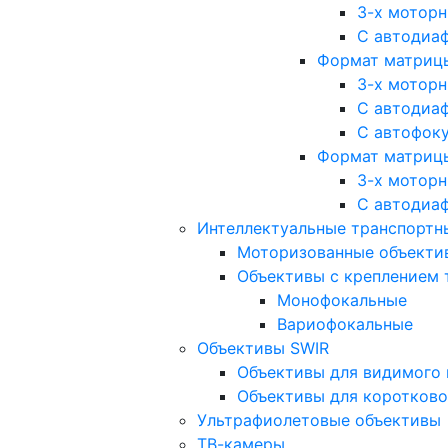
3-х мотор
С автодиа
Формат матрицы: 
3-х мотор
С автодиа
С автофок
Формат матрицы
3-х мотор
С автодиа
Интеллектуальные транспортны
Моторизованные объекти
Объективы с креплением 
Монофокальные
Вариофокальные
Объективы SWIR
Объективы для видимого 
Объективы для коротково
Ультрафиолетовые объективы
ТВ-камеры