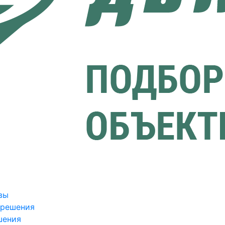
вы
зрешения
шения