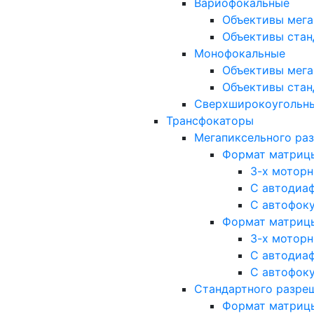
Вариофокальные
Объективы мега
Объективы стан
Монофокальные
Объективы мега
Объективы стан
Сверхширокоугольн
Трансфокаторы
Мегапиксельного ра
Формат матрицы: 
3-х мотор
С автодиа
С автофок
Формат матрицы: 1
3-х мотор
С автодиа
С автофок
Стандартного разре
Формат матрицы: 