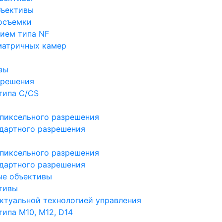
бъективы
осъемки
ием типа NF
матричных камер
вы
зрешения
типа C/CS
пиксельного разрешения
дартного разрешения
пиксельного разрешения
дартного разрешения
ые объективы
тивы
ктуальной технологией управления
ипа M10, M12, D14