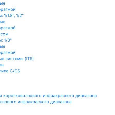
ные
фрагмой
1/1.8", 1/2"
ные
фрагмой
усом
: 1/3"
ные
фрагмой
е системы (ITS)
вы
типа C/CS
и коротковолнового инфракрасного диапазона
лнового инфракрасного диапазона