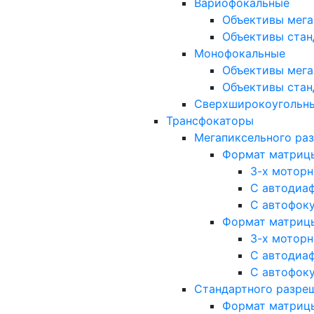
Вариофокальные
Объективы мега
Объективы стан
Монофокальные
Объективы мега
Объективы стан
Сверхширокоугольн
Трансфокаторы
Мегапиксельного ра
Формат матрицы: 
3-х мотор
С автодиа
С автофок
Формат матрицы: 1
3-х мотор
С автодиа
С автофок
Стандартного разре
Формат матрицы: 