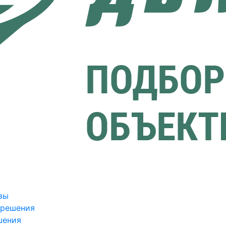
вы
зрешения
шения