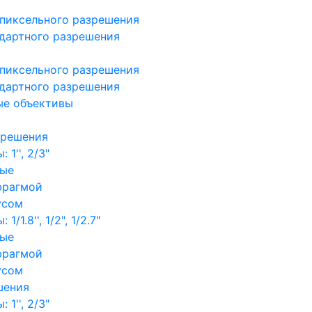
пиксельного разрешения
дартного разрешения
пиксельного разрешения
дартного разрешения
ые объективы
зрешения
1'', 2/3"
ные
фрагмой
усом
/1.8'', 1/2", 1/2.7"
ные
фрагмой
усом
шения
1'', 2/3"