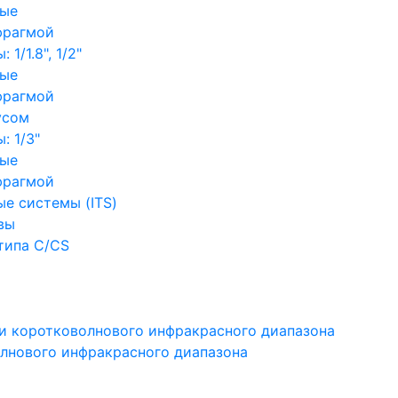
ные
фрагмой
1/1.8", 1/2"
ные
фрагмой
усом
: 1/3"
ные
фрагмой
е системы (ITS)
вы
типа C/CS
и коротковолнового инфракрасного диапазона
лнового инфракрасного диапазона