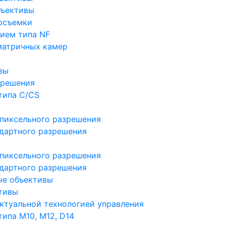
бъективы
осъемки
ием типа NF
матричных камер
вы
зрешения
типа C/CS
пиксельного разрешения
дартного разрешения
пиксельного разрешения
дартного разрешения
ые объективы
тивы
ктуальной технологией управления
ипа M10, M12, D14