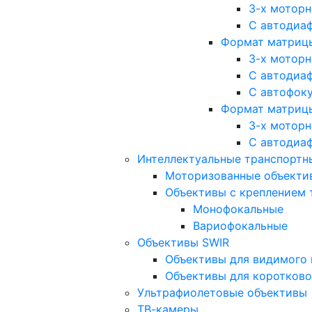
3-х мотор
С автодиа
Формат матрицы: 
3-х мотор
С автодиа
С автофок
Формат матрицы
3-х мотор
С автодиа
Интеллектуальные транспортны
Моторизованные объекти
Объективы с креплением 
Монофокальные
Вариофокальные
Объективы SWIR
Объективы для видимого 
Объективы для коротково
Ультрафиолетовые объективы
ТВ-камеры