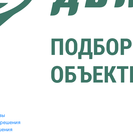
вы
зрешения
шения