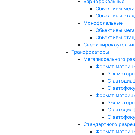
Вариофокальные
Объективы мега
Объективы стан
Монофокальные
Объективы мега
Объективы стан
Сверхширокоугольн
Трансфокаторы
Мегапиксельного ра
Формат матрицы: 
3-х мотор
С автодиа
С автофок
Формат матрицы: 1
3-х мотор
С автодиа
С автофок
Стандартного разре
Формат матрицы: 