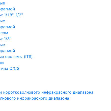
ные
фрагмой
1/1.8", 1/2"
ные
фрагмой
усом
: 1/3"
ные
фрагмой
е системы (ITS)
вы
типа C/CS
и коротковолнового инфракрасного диапазона
лнового инфракрасного диапазона