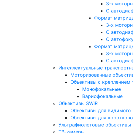
3-х мотор
С автодиа
Формат матрицы: 
3-х мотор
С автодиа
С автофок
Формат матрицы
3-х мотор
С автодиа
Интеллектуальные транспортны
Моторизованные объекти
Объективы с креплением 
Монофокальные
Вариофокальные
Объективы SWIR
Объективы для видимого 
Объективы для коротково
Ультрафиолетовые объективы
ТВ-камеры