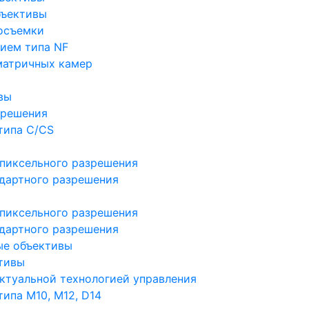
бъективы
осъемки
ием типа NF
матричных камер
вы
зрешения
типа C/CS
пиксельного разрешения
дартного разрешения
пиксельного разрешения
дартного разрешения
ые объективы
тивы
ктуальной технологией управления
ипа M10, M12, D14