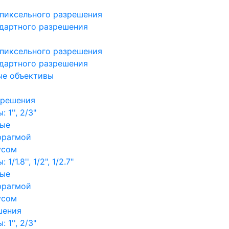
пиксельного разрешения
дартного разрешения
пиксельного разрешения
дартного разрешения
ые объективы
зрешения
1'', 2/3"
ные
фрагмой
усом
/1.8'', 1/2", 1/2.7"
ные
фрагмой
усом
шения
1'', 2/3"