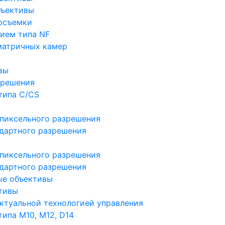
бъективы
осъемки
ием типа NF
матричных камер
вы
зрешения
типа C/CS
пиксельного разрешения
дартного разрешения
пиксельного разрешения
дартного разрешения
ые объективы
тивы
ктуальной технологией управления
ипа M10, M12, D14