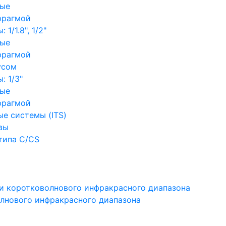
ные
фрагмой
1/1.8", 1/2"
ные
фрагмой
усом
: 1/3"
ные
фрагмой
е системы (ITS)
вы
типа C/CS
и коротковолнового инфракрасного диапазона
лнового инфракрасного диапазона