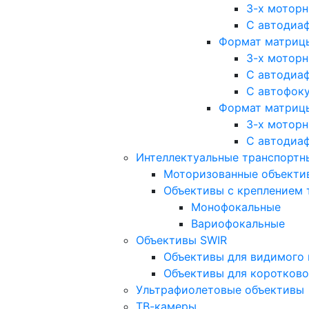
3-х мотор
С автодиа
Формат матрицы: 
3-х мотор
С автодиа
С автофок
Формат матрицы
3-х мотор
С автодиа
Интеллектуальные транспортны
Моторизованные объекти
Объективы с креплением 
Монофокальные
Вариофокальные
Объективы SWIR
Объективы для видимого 
Объективы для коротково
Ультрафиолетовые объективы
ТВ-камеры