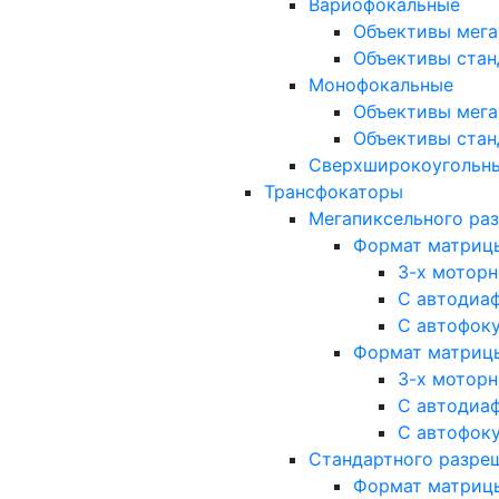
Вариофокальные
Объективы мега
Объективы стан
Монофокальные
Объективы мега
Объективы стан
Сверхширокоугольн
Трансфокаторы
Мегапиксельного ра
Формат матрицы: 
3-х мотор
С автодиа
С автофок
Формат матрицы: 1
3-х мотор
С автодиа
С автофок
Стандартного разре
Формат матрицы: 