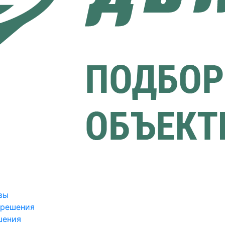
вы
зрешения
шения