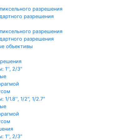
пиксельного разрешения
дартного разрешения
пиксельного разрешения
дартного разрешения
ые объективы
зрешения
1'', 2/3"
ные
фрагмой
усом
/1.8'', 1/2", 1/2.7"
ные
фрагмой
усом
шения
1'', 2/3"