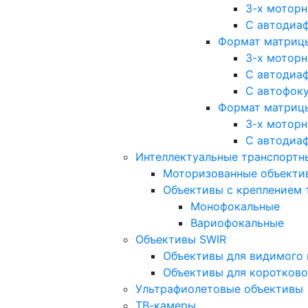
3-х мотор
С автодиа
Формат матрицы: 
3-х мотор
С автодиа
С автофок
Формат матрицы
3-х мотор
С автодиа
Интеллектуальные транспортны
Моторизованные объекти
Объективы с креплением 
Монофокальные
Вариофокальные
Объективы SWIR
Объективы для видимого 
Объективы для коротково
Ультрафиолетовые объективы
ТВ-камеры