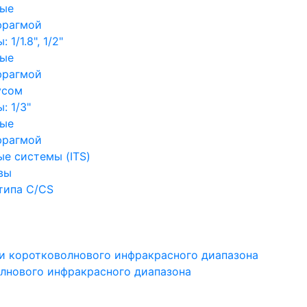
ные
фрагмой
1/1.8", 1/2"
ные
фрагмой
усом
: 1/3"
ные
фрагмой
е системы (ITS)
вы
типа C/CS
и коротковолнового инфракрасного диапазона
лнового инфракрасного диапазона