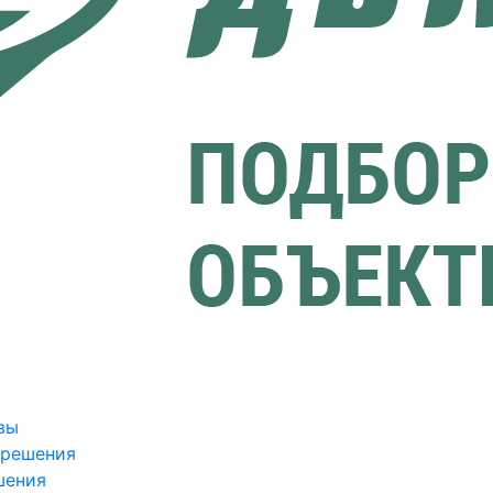
вы
зрешения
шения