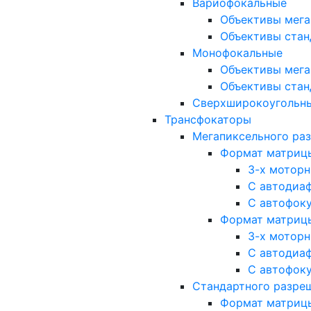
Вариофокальные
Объективы мега
Объективы стан
Монофокальные
Объективы мега
Объективы стан
Сверхширокоугольн
Трансфокаторы
Мегапиксельного ра
Формат матрицы: 
3-х мотор
С автодиа
С автофок
Формат матрицы: 1
3-х мотор
С автодиа
С автофок
Стандартного разре
Формат матрицы: 