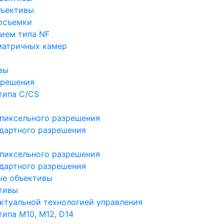
бъективы
осъемки
ием типа NF
матричных камер
вы
зрешения
типа C/CS
пиксельного разрешения
дартного разрешения
пиксельного разрешения
дартного разрешения
ые объективы
тивы
ктуальной технологией управления
ипа M10, M12, D14