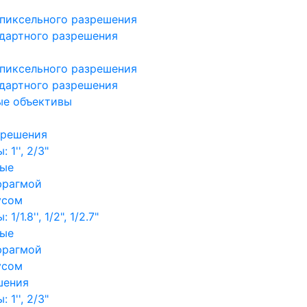
пиксельного разрешения
дартного разрешения
пиксельного разрешения
дартного разрешения
ые объективы
зрешения
1'', 2/3"
ные
фрагмой
усом
/1.8'', 1/2", 1/2.7"
ные
фрагмой
усом
шения
1'', 2/3"