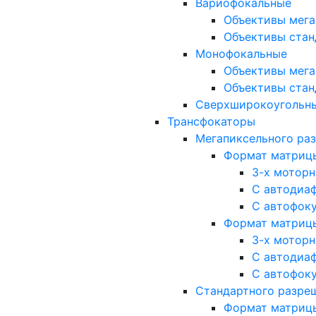
Вариофокальные
Объективы мега
Объективы стан
Монофокальные
Объективы мега
Объективы стан
Сверхширокоугольн
Трансфокаторы
Мегапиксельного ра
Формат матрицы: 
3-х мотор
С автодиа
С автофок
Формат матрицы: 1
3-х мотор
С автодиа
С автофок
Стандартного разре
Формат матрицы: 