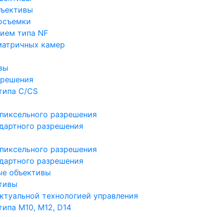
бъективы
осъемки
ием типа NF
матричных камер
вы
зрешения
типа C/CS
пиксельного разрешения
дартного разрешения
пиксельного разрешения
дартного разрешения
ые объективы
тивы
ктуальной технологией управления
ипа M10, M12, D14