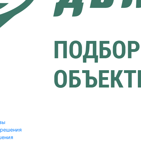
вы
зрешения
шения