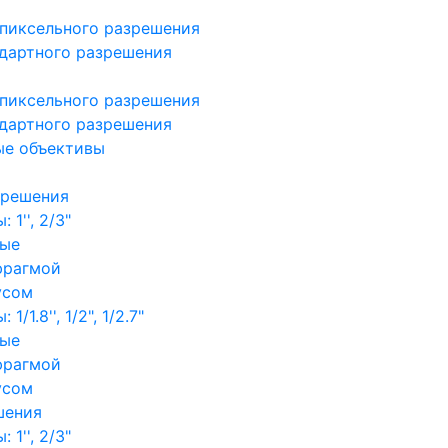
пиксельного разрешения
дартного разрешения
пиксельного разрешения
дартного разрешения
ые объективы
зрешения
1'', 2/3"
ные
фрагмой
усом
/1.8'', 1/2", 1/2.7"
ные
фрагмой
усом
шения
1'', 2/3"