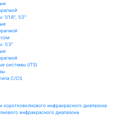
ные
фрагмой
1/1.8", 1/2"
ные
фрагмой
усом
: 1/3"
ные
фрагмой
е системы (ITS)
вы
типа C/CS
и коротковолнового инфракрасного диапазона
лнового инфракрасного диапазона