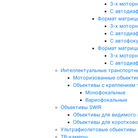
3-х мотор
С автодиа
Формат матрицы: 
3-х мотор
С автодиа
С автофок
Формат матрицы
3-х мотор
С автодиа
Интеллектуальные транспортны
Моторизованные объекти
Объективы с креплением 
Монофокальные
Вариофокальные
Объективы SWIR
Объективы для видимого 
Объективы для коротково
Ультрафиолетовые объективы
ТВ-камеры