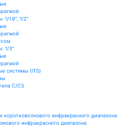
ные
фрагмой
1/1.8", 1/2"
ные
фрагмой
усом
: 1/3"
ные
фрагмой
е системы (ITS)
вы
типа C/CS
и коротковолнового инфракрасного диапазона
лнового инфракрасного диапазона