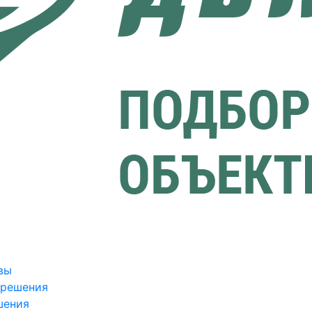
вы
зрешения
шения