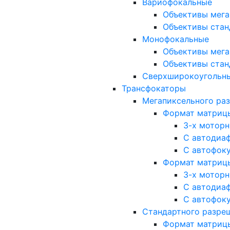
Вариофокальные
Объективы мега
Объективы стан
Монофокальные
Объективы мега
Объективы стан
Сверхширокоугольн
Трансфокаторы
Мегапиксельного ра
Формат матрицы: 
3-х мотор
С автодиа
С автофок
Формат матрицы: 1
3-х мотор
С автодиа
С автофок
Стандартного разре
Формат матрицы: 