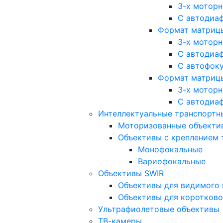
3-х мотор
С автодиа
Формат матрицы: 
3-х мотор
С автодиа
С автофок
Формат матрицы
3-х мотор
С автодиа
Интеллектуальные транспортны
Моторизованные объекти
Объективы с креплением 
Монофокальные
Вариофокальные
Объективы SWIR
Объективы для видимого 
Объективы для коротково
Ультрафиолетовые объективы
ТВ-камеры