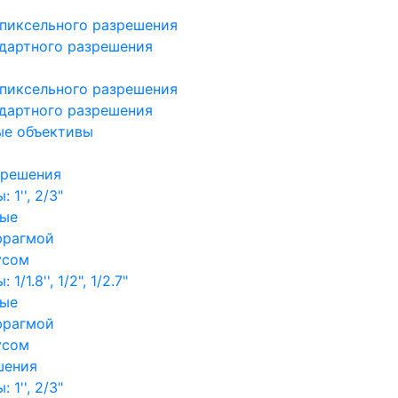
пиксельного разрешения
дартного разрешения
пиксельного разрешения
дартного разрешения
ые объективы
зрешения
1'', 2/3"
ные
фрагмой
усом
/1.8'', 1/2", 1/2.7"
ные
фрагмой
усом
шения
1'', 2/3"