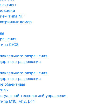
бъективы
осъемки
ием типа NF
матричных камер
вы
зрешения
типа C/CS
пиксельного разрешения
дартного разрешения
пиксельного разрешения
дартного разрешения
ые объективы
тивы
ктуальной технологией управления
ипа M10, M12, D14