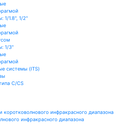
ные
фрагмой
1/1.8", 1/2"
ные
фрагмой
усом
: 1/3"
ные
фрагмой
е системы (ITS)
вы
типа C/CS
и коротковолнового инфракрасного диапазона
лнового инфракрасного диапазона