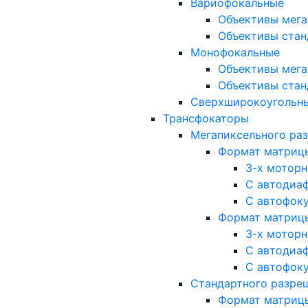
Вариофокальные
Объективы мега
Объективы стан
Монофокальные
Объективы мега
Объективы стан
Сверхширокоугольн
Трансфокаторы
Мегапиксельного ра
Формат матрицы: 
3-х мотор
С автодиа
С автофок
Формат матрицы: 1
3-х мотор
С автодиа
С автофок
Стандартного разре
Формат матрицы: 