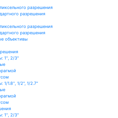
пиксельного разрешения
дартного разрешения
пиксельного разрешения
дартного разрешения
ые объективы
зрешения
1'', 2/3"
ные
фрагмой
усом
/1.8'', 1/2", 1/2.7"
ные
фрагмой
усом
шения
1'', 2/3"