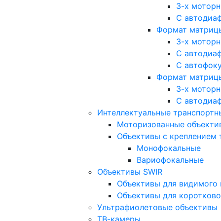
3-х мотор
С автодиа
Формат матрицы: 
3-х мотор
С автодиа
С автофок
Формат матрицы
3-х мотор
С автодиа
Интеллектуальные транспортны
Моторизованные объекти
Объективы с креплением 
Монофокальные
Вариофокальные
Объективы SWIR
Объективы для видимого 
Объективы для коротково
Ультрафиолетовые объективы
ТВ-камеры