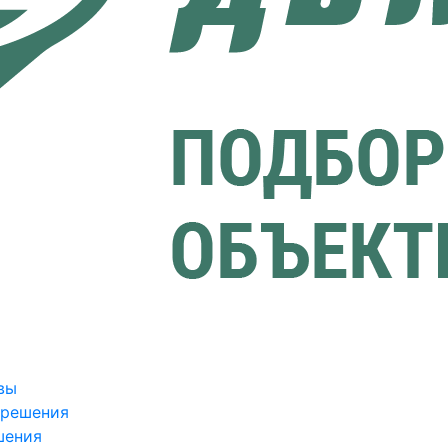
вы
зрешения
шения