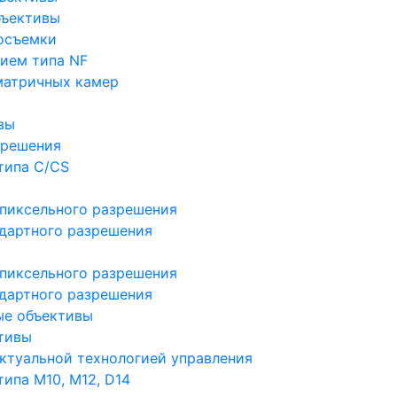
бъективы
осъемки
ием типа NF
матричных камер
вы
зрешения
типа C/CS
пиксельного разрешения
дартного разрешения
пиксельного разрешения
дартного разрешения
ые объективы
тивы
ктуальной технологией управления
ипа M10, M12, D14