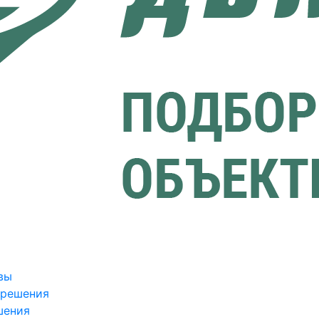
вы
зрешения
шения