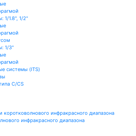
ные
фрагмой
1/1.8", 1/2"
ные
фрагмой
усом
: 1/3"
ные
фрагмой
е системы (ITS)
вы
типа C/CS
и коротковолнового инфракрасного диапазона
лнового инфракрасного диапазона