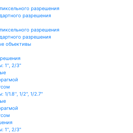
пиксельного разрешения
дартного разрешения
пиксельного разрешения
дартного разрешения
ые объективы
зрешения
1'', 2/3"
ные
фрагмой
усом
/1.8'', 1/2", 1/2.7"
ные
фрагмой
усом
шения
1'', 2/3"