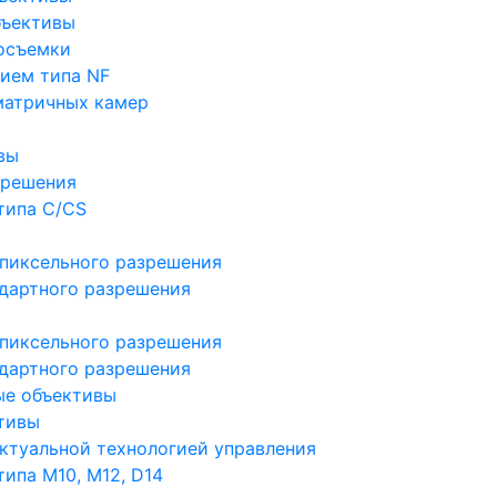
бъективы
осъемки
ием типа NF
матричных камер
вы
зрешения
типа C/CS
пиксельного разрешения
дартного разрешения
пиксельного разрешения
дартного разрешения
ые объективы
тивы
ктуальной технологией управления
ипа M10, M12, D14