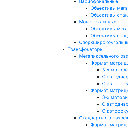
Вариофокальные
Объективы мега
Объективы стан
Монофокальные
Объективы мега
Объективы стан
Сверхширокоугольн
Трансфокаторы
Мегапиксельного ра
Формат матрицы: 
3-х мотор
С автодиа
С автофок
Формат матрицы: 1
3-х мотор
С автодиа
С автофок
Стандартного разре
Формат матрицы: 