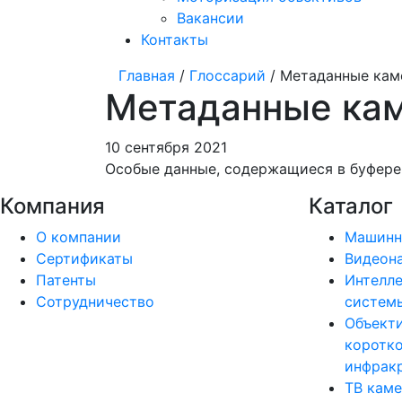
Вакансии
Контакты
Главная
/
Глоссарий
/ Метаданные ка
Метаданные ка
10 сентября 2021
Особые данные, содержащиеся в буфере
Компания
Каталог
О компании
Машинн
Сертификаты
Видеон
Патенты
Интелле
Сотрудничество
системы
Объект
коротк
инфракр
ТВ кам