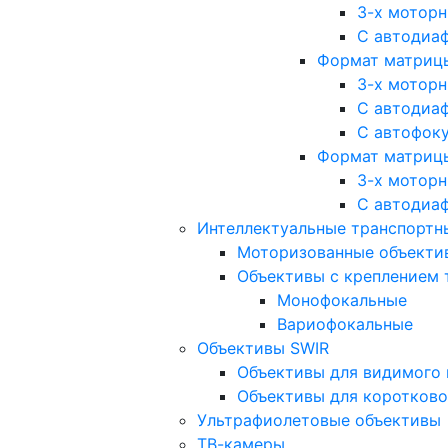
3-х мотор
С автодиа
Формат матрицы: 
3-х мотор
С автодиа
С автофок
Формат матрицы
3-х мотор
С автодиа
Интеллектуальные транспортны
Моторизованные объекти
Объективы с креплением 
Монофокальные
Вариофокальные
Объективы SWIR
Объективы для видимого 
Объективы для коротково
Ультрафиолетовые объективы
ТВ-камеры