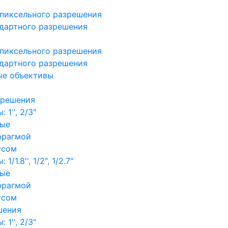
пиксельного разрешения
дартного разрешения
пиксельного разрешения
дартного разрешения
ые объективы
зрешения
1'', 2/3"
ные
фрагмой
усом
/1.8'', 1/2", 1/2.7"
ные
фрагмой
усом
шения
1'', 2/3"