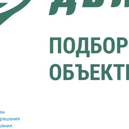
вы
зрешения
шения