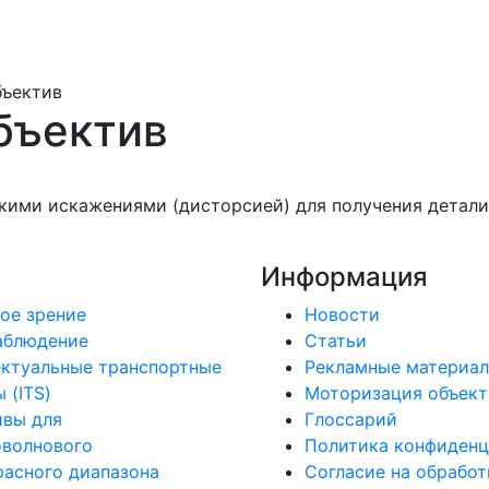
ъектив
бъектив
кими искажениями (дисторсией) для получения детали
Информация
ое зрение
Новости
аблюдение
Статьи
ктуальные транспортные
Рекламные материа
 (ITS)
Моторизация объект
ивы для
Глоссарий
оволнового
Политика конфиденц
асного диапазона
Согласие на обработ