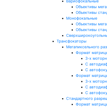
Вариофокальные
Объективы мега
Объективы стан
Монофокальные
Объективы мега
Объективы стан
Сверхширокоугольн
Трансфокаторы
Мегапиксельного ра
Формат матрицы: 
3-х мотор
С автодиа
С автофок
Формат матрицы: 1
3-х мотор
С автодиа
С автофок
Стандартного разре
Формат матрицы: 