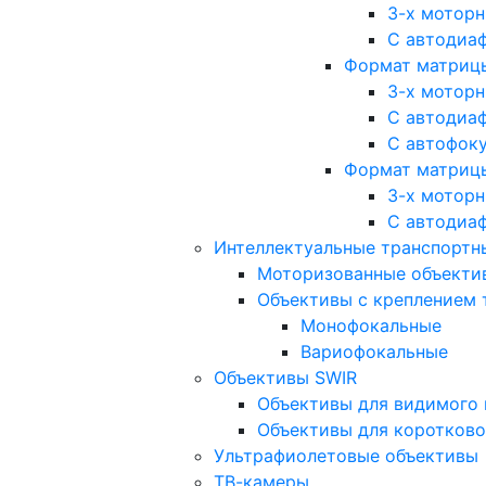
3-х мотор
С автодиа
Формат матрицы: 
3-х мотор
С автодиа
С автофок
Формат матрицы
3-х мотор
С автодиа
Интеллектуальные транспортны
Моторизованные объекти
Объективы с креплением 
Монофокальные
Вариофокальные
Объективы SWIR
Объективы для видимого 
Объективы для коротково
Ультрафиолетовые объективы
ТВ-камеры