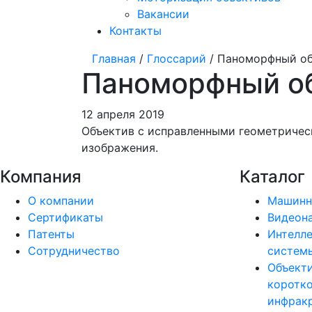
Вакансии
Контакты
Главная
/
Глоссарий
/ Паноморфный об
Паноморфный о
12 апреля 2019
Объектив с исправленными геометричес
изображения.
Компания
Каталог
О компании
Машинн
Сертификаты
Видеон
Патенты
Интелле
Сотрудничество
системы
Объект
коротк
инфракр