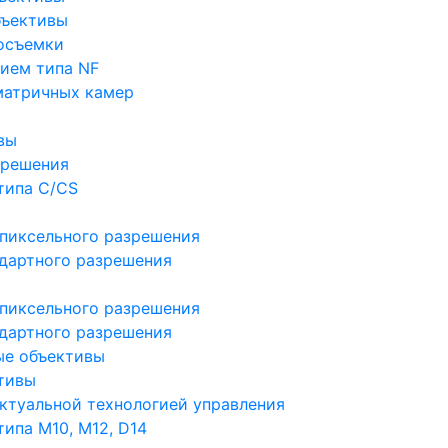
бъективы
осъемки
ием типа NF
матричных камер
вы
зрешения
типа C/CS
пиксельного разрешения
дартного разрешения
пиксельного разрешения
дартного разрешения
ые объективы
тивы
ктуальной технологией управления
ипа M10, M12, D14