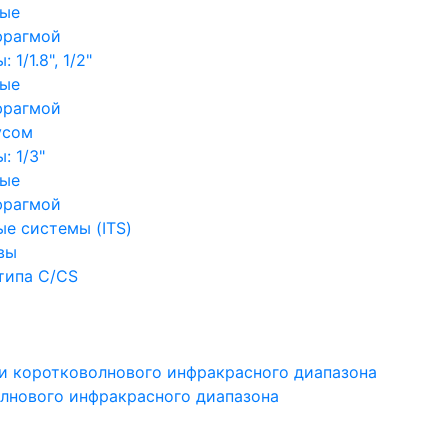
ные
фрагмой
1/1.8", 1/2"
ные
фрагмой
усом
: 1/3"
ные
фрагмой
е системы (ITS)
вы
типа C/CS
и коротковолнового инфракрасного диапазона
лнового инфракрасного диапазона