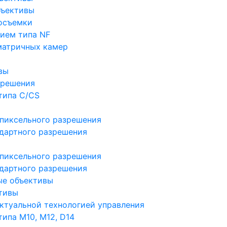
бъективы
осъемки
ием типа NF
матричных камер
вы
зрешения
типа C/CS
пиксельного разрешения
дартного разрешения
пиксельного разрешения
дартного разрешения
ые объективы
тивы
ктуальной технологией управления
ипа M10, M12, D14