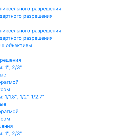
пиксельного разрешения
дартного разрешения
пиксельного разрешения
дартного разрешения
ые объективы
зрешения
1'', 2/3"
ные
фрагмой
усом
/1.8'', 1/2", 1/2.7"
ные
фрагмой
усом
шения
1'', 2/3"