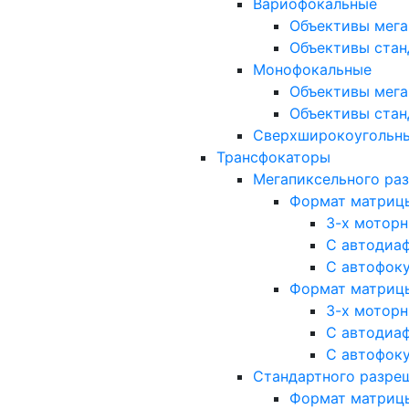
Вариофокальные
Объективы мега
Объективы стан
Монофокальные
Объективы мега
Объективы стан
Сверхширокоугольн
Трансфокаторы
Мегапиксельного ра
Формат матрицы: 
3-х мотор
С автодиа
С автофок
Формат матрицы: 1
3-х мотор
С автодиа
С автофок
Стандартного разре
Формат матрицы: 