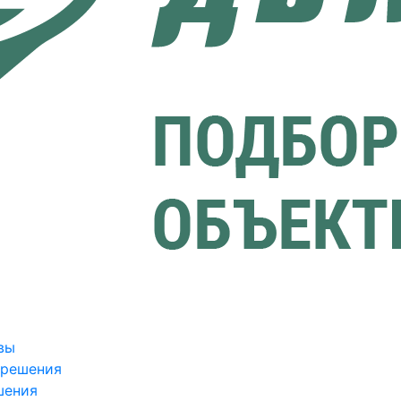
вы
зрешения
шения