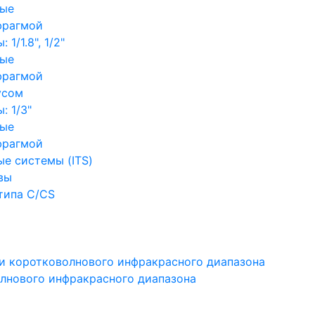
ные
фрагмой
1/1.8", 1/2"
ные
фрагмой
усом
: 1/3"
ные
фрагмой
е системы (ITS)
вы
типа C/CS
и коротковолнового инфракрасного диапазона
лнового инфракрасного диапазона