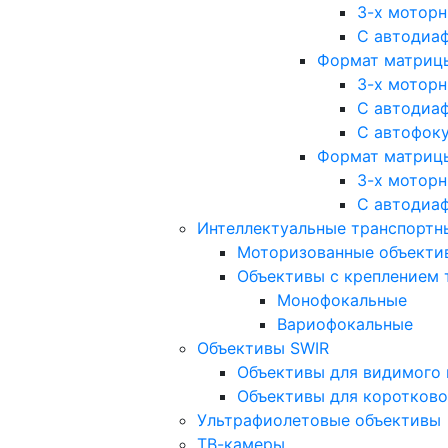
3-х мотор
С автодиа
Формат матрицы: 
3-х мотор
С автодиа
С автофок
Формат матрицы
3-х мотор
С автодиа
Интеллектуальные транспортны
Моторизованные объекти
Объективы с креплением 
Монофокальные
Вариофокальные
Объективы SWIR
Объективы для видимого 
Объективы для коротково
Ультрафиолетовые объективы
ТВ-камеры