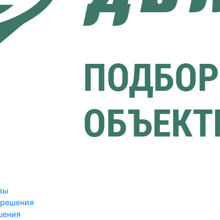
вы
зрешения
шения