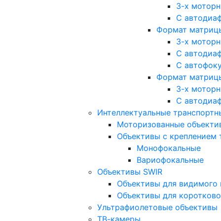
3-х мотор
С автодиа
Формат матрицы: 
3-х мотор
С автодиа
С автофок
Формат матрицы
3-х мотор
С автодиа
Интеллектуальные транспортны
Моторизованные объекти
Объективы с креплением 
Монофокальные
Вариофокальные
Объективы SWIR
Объективы для видимого 
Объективы для коротково
Ультрафиолетовые объективы
ТВ-камеры