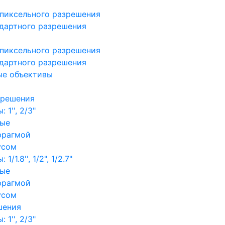
пиксельного разрешения
дартного разрешения
пиксельного разрешения
дартного разрешения
ые объективы
зрешения
1'', 2/3"
ные
фрагмой
усом
/1.8'', 1/2", 1/2.7"
ные
фрагмой
усом
шения
1'', 2/3"