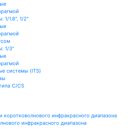
ные
фрагмой
1/1.8", 1/2"
ные
фрагмой
усом
: 1/3"
ные
фрагмой
е системы (ITS)
вы
типа C/CS
и коротковолнового инфракрасного диапазона
лнового инфракрасного диапазона