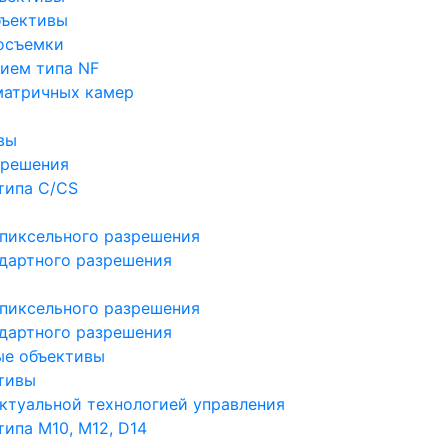
бъективы
осъемки
ием типа NF
матричных камер
вы
зрешения
типа C/CS
пиксельного разрешения
дартного разрешения
пиксельного разрешения
дартного разрешения
ые объективы
тивы
ктуальной технологией управления
ипа M10, M12, D14