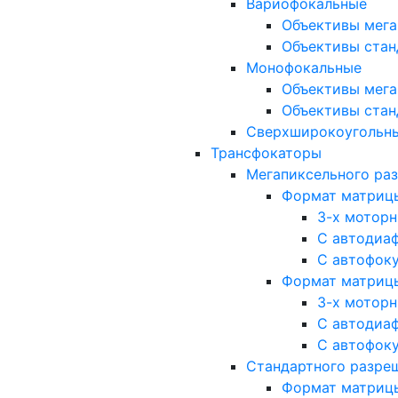
Вариофокальные
Объективы мега
Объективы стан
Монофокальные
Объективы мега
Объективы стан
Сверхширокоугольн
Трансфокаторы
Мегапиксельного ра
Формат матрицы: 
3-х мотор
С автодиа
С автофок
Формат матрицы: 1
3-х мотор
С автодиа
С автофок
Стандартного разре
Формат матрицы: 