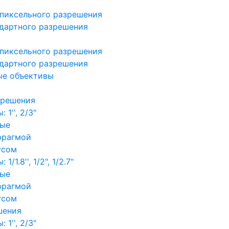
пиксельного разрешения
дартного разрешения
пиксельного разрешения
дартного разрешения
ые объективы
зрешения
1'', 2/3"
ные
фрагмой
усом
/1.8'', 1/2", 1/2.7"
ные
фрагмой
усом
шения
1'', 2/3"