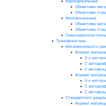
Вариофокальные
Объективы мега
Объективы стан
Монофокальные
Объективы мега
Объективы стан
Сверхширокоугольн
Трансфокаторы
Мегапиксельного ра
Формат матрицы: 
3-х мотор
С автодиа
С автофок
Формат матрицы: 1
3-х мотор
С автодиа
С автофок
Стандартного разре
Формат матрицы: 