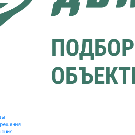
вы
зрешения
шения