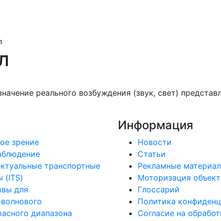
л
л
значение реального возбуждения (звук, свет) представ
Информация
ое зрение
Новости
аблюдение
Статьи
ктуальные транспортные
Рекламные материа
 (ITS)
Моторизация объект
ивы для
Глоссарий
оволнового
Политика конфиденц
асного диапазона
Согласие на обработ