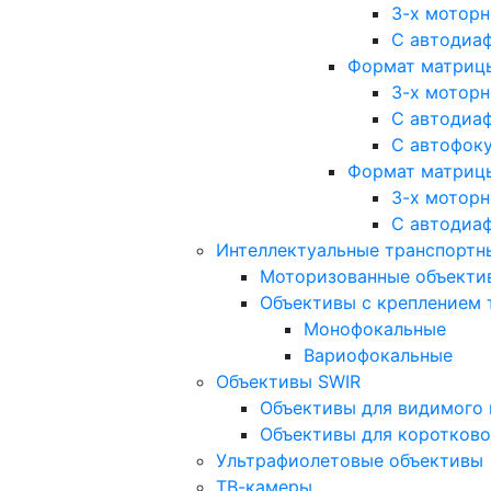
3-х мотор
С автодиа
Формат матрицы: 
3-х мотор
С автодиа
С автофок
Формат матрицы
3-х мотор
С автодиа
Интеллектуальные транспортны
Моторизованные объекти
Объективы с креплением 
Монофокальные
Вариофокальные
Объективы SWIR
Объективы для видимого 
Объективы для коротково
Ультрафиолетовые объективы
ТВ-камеры