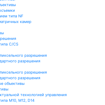
бъективы
осъемки
ием типа NF
матричных камер
вы
зрешения
типа C/CS
пиксельного разрешения
дартного разрешения
пиксельного разрешения
дартного разрешения
ые объективы
тивы
ктуальной технологией управления
ипа M10, M12, D14