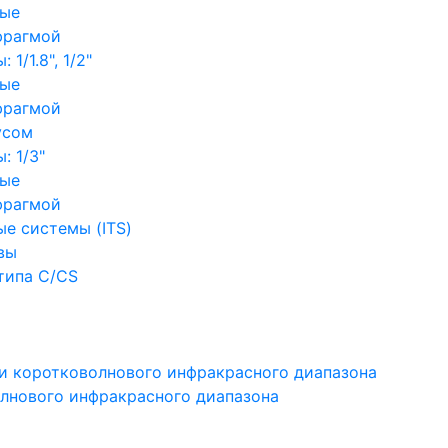
ные
фрагмой
1/1.8", 1/2"
ные
фрагмой
усом
: 1/3"
ные
фрагмой
е системы (ITS)
вы
типа C/CS
и коротковолнового инфракрасного диапазона
лнового инфракрасного диапазона