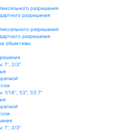
пиксельного разрешения
дартного разрешения
пиксельного разрешения
дартного разрешения
ые объективы
зрешения
1'', 2/3"
ные
фрагмой
усом
/1.8'', 1/2", 1/2.7"
ные
фрагмой
усом
шения
1'', 2/3"