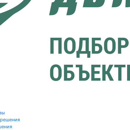
вы
зрешения
шения