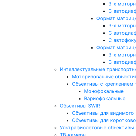
3-х мотор
С автодиа
Формат матрицы: 
3-х мотор
С автодиа
С автофок
Формат матрицы
3-х мотор
С автодиа
Интеллектуальные транспортны
Моторизованные объекти
Объективы с креплением 
Монофокальные
Вариофокальные
Объективы SWIR
Объективы для видимого 
Объективы для коротково
Ультрафиолетовые объективы
ТВ-камеры