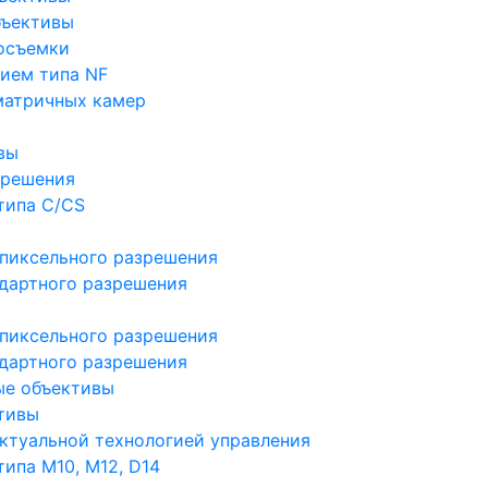
бъективы
осъемки
ием типа NF
матричных камер
вы
зрешения
типа C/CS
пиксельного разрешения
дартного разрешения
пиксельного разрешения
дартного разрешения
ые объективы
тивы
ктуальной технологией управления
ипа M10, M12, D14