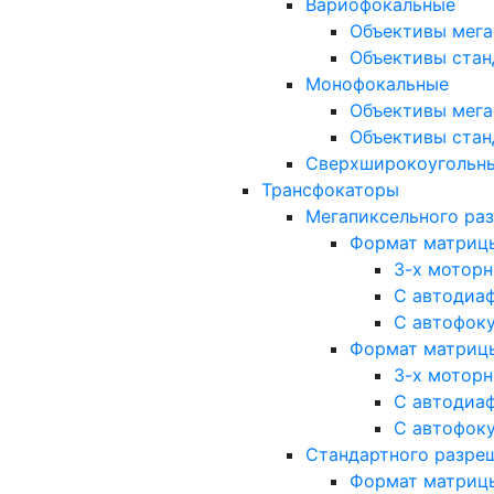
Вариофокальные
Объективы мега
Объективы стан
Монофокальные
Объективы мега
Объективы стан
Сверхширокоугольн
Трансфокаторы
Мегапиксельного ра
Формат матрицы: 
3-х мотор
С автодиа
С автофок
Формат матрицы: 1
3-х мотор
С автодиа
С автофок
Стандартного разре
Формат матрицы: 