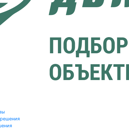
вы
зрешения
шения