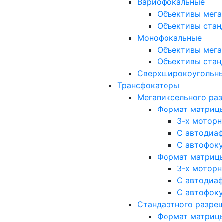
Вариофокальные
Объективы мега
Объективы стан
Монофокальные
Объективы мега
Объективы стан
Сверхширокоугольн
Трансфокаторы
Мегапиксельного ра
Формат матрицы: 
3-х мотор
С автодиа
С автофок
Формат матрицы: 1
3-х мотор
С автодиа
С автофок
Стандартного разре
Формат матрицы: 