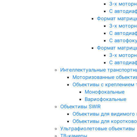
3-х мотор
С автодиа
Формат матрицы: 
3-х мотор
С автодиа
С автофок
Формат матрицы
3-х мотор
С автодиа
Интеллектуальные транспортны
Моторизованные объекти
Объективы с креплением 
Монофокальные
Вариофокальные
Объективы SWIR
Объективы для видимого 
Объективы для коротково
Ультрафиолетовые объективы
ТВ-камеры