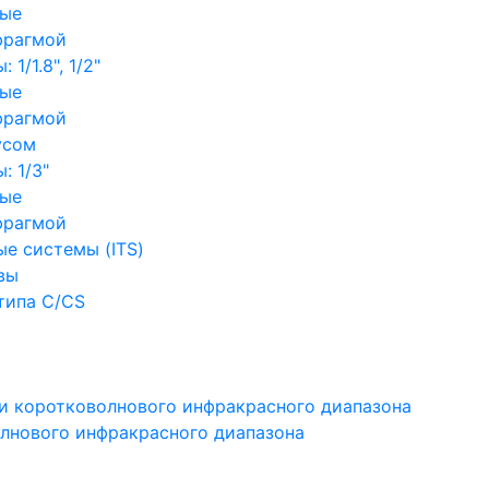
ные
фрагмой
1/1.8", 1/2"
ные
фрагмой
усом
: 1/3"
ные
фрагмой
е системы (ITS)
вы
типа C/CS
и коротковолнового инфракрасного диапазона
лнового инфракрасного диапазона