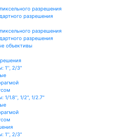
пиксельного разрешения
дартного разрешения
пиксельного разрешения
дартного разрешения
ые объективы
зрешения
1'', 2/3"
ные
фрагмой
усом
/1.8'', 1/2", 1/2.7"
ные
фрагмой
усом
шения
1'', 2/3"