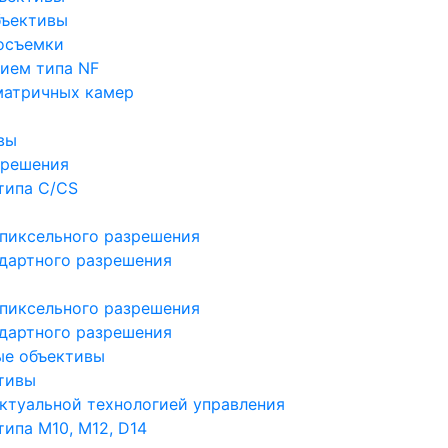
бъективы
осъемки
ием типа NF
матричных камер
вы
зрешения
типа C/CS
пиксельного разрешения
дартного разрешения
пиксельного разрешения
дартного разрешения
ые объективы
тивы
ктуальной технологией управления
ипа M10, M12, D14