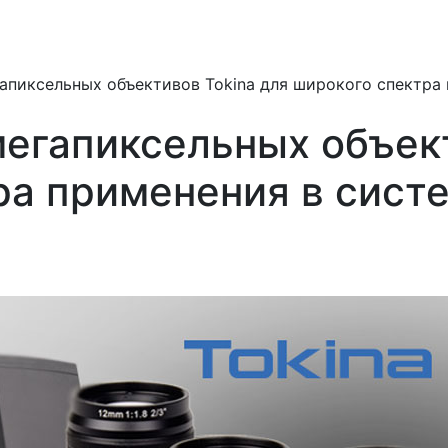
гапиксельных объективов Tokina для широкого спектра
мегапиксельных объект
ра применения в сист