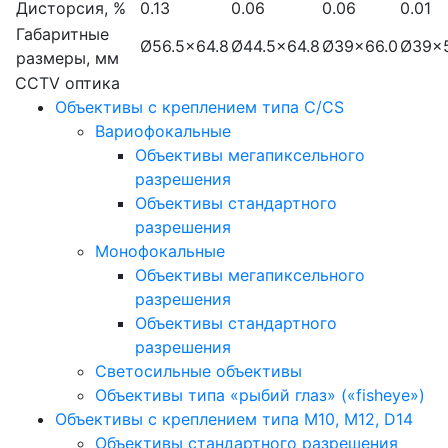
Дисторсия, %
0.13
0.06
0.06
0.01
Габаритные
Ø56.5×64.8
Ø44.5×64.8
Ø39×66.0
Ø39×
размеры, мм
CCTV оптика
Объективы с креплением типа C/CS
Вариофокальные
Объективы мегапиксельного
разрешения
Объективы стандартного
разрешения
Монофокальные
Объективы мегапиксельного
разрешения
Объективы стандартного
разрешения
Светосильные объективы
Объективы типа «рыбий глаз» («fisheye»)
Объективы с креплением типа M10, M12, D14
Объективы стандартного разрешения