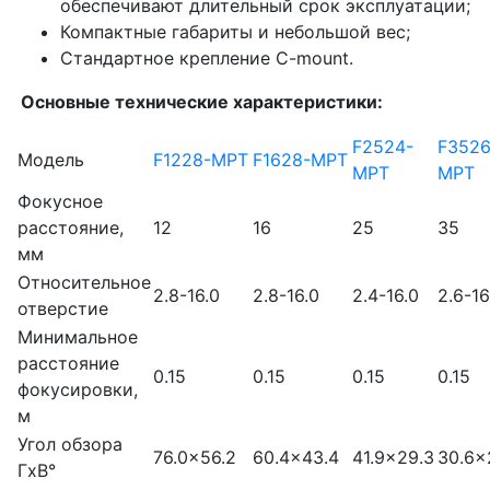
обеспечивают длительный срок эксплуатации;
Компактные габариты и небольшой вес;
Стандартное крепление C-mount.
Основные технические характеристики:
F2524-
F3526
Модель
F1228-MPT
F1628-MPT
MPT
MPT
Фокусное
расстояние,
12
16
25
35
мм
Относительное
2.8-16.0
2.8-16.0
2.4-16.0
2.6-16
отверстие
Минимальное
расстояние
0.15
0.15
0.15
0.15
фокусировки,
м
Угол обзора
76.0×56.2
60.4×43.4
41.9×29.3
30.6×2
ГxВ°