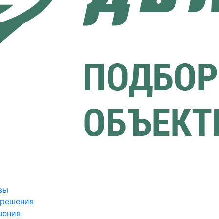
вы
зрешения
шения