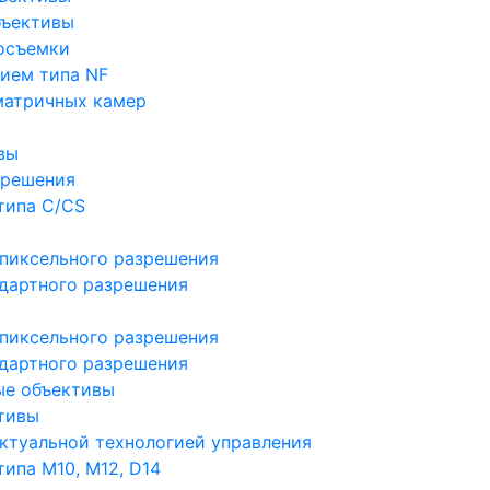
бъективы
осъемки
ием типа NF
матричных камер
вы
зрешения
типа C/CS
пиксельного разрешения
дартного разрешения
пиксельного разрешения
дартного разрешения
ые объективы
тивы
ктуальной технологией управления
ипа M10, M12, D14