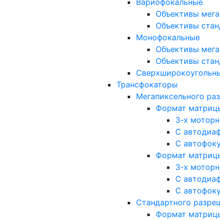
Вариофокальные
Объективы мега
Объективы стан
Монофокальные
Объективы мега
Объективы стан
Сверхширокоугольн
Трансфокаторы
Мегапиксельного ра
Формат матрицы: 
3-х мотор
С автодиа
С автофок
Формат матрицы: 1
3-х мотор
С автодиа
С автофок
Стандартного разре
Формат матрицы: 