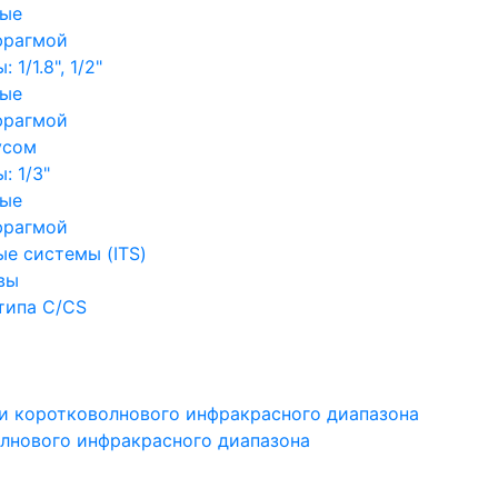
ные
фрагмой
1/1.8", 1/2"
ные
фрагмой
усом
: 1/3"
ные
фрагмой
е системы (ITS)
вы
типа C/CS
и коротковолнового инфракрасного диапазона
лнового инфракрасного диапазона