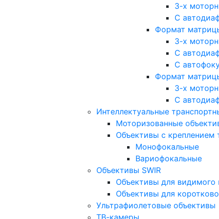
3-х мотор
С автодиа
Формат матрицы: 
3-х мотор
С автодиа
С автофок
Формат матрицы
3-х мотор
С автодиа
Интеллектуальные транспортны
Моторизованные объекти
Объективы с креплением 
Монофокальные
Вариофокальные
Объективы SWIR
Объективы для видимого 
Объективы для коротково
Ультрафиолетовые объективы
ТВ-камеры