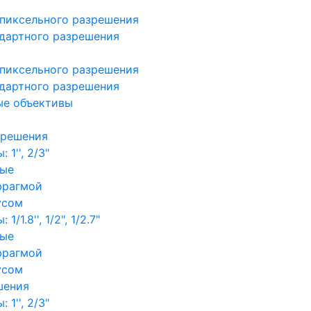
пиксельного разрешения
дартного разрешения
пиксельного разрешения
дартного разрешения
ые объективы
зрешения
1'', 2/3"
ные
фрагмой
усом
/1.8'', 1/2", 1/2.7"
ные
фрагмой
усом
шения
1'', 2/3"