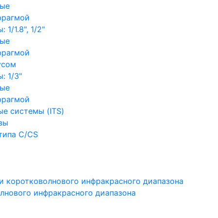
ные
фрагмой
1/1.8", 1/2"
ные
фрагмой
усом
: 1/3"
ные
фрагмой
е системы (ITS)
вы
типа C/CS
и коротковолнового инфракрасного диапазона
лнового инфракрасного диапазона