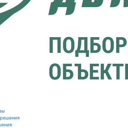
вы
зрешения
шения