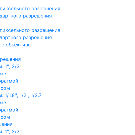
пиксельного разрешения
дартного разрешения
пиксельного разрешения
дартного разрешения
ые объективы
зрешения
1'', 2/3"
ные
фрагмой
усом
/1.8'', 1/2", 1/2.7"
ные
фрагмой
усом
шения
1'', 2/3"