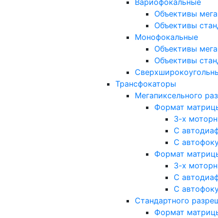
Вариофокальные
Объективы мега
Объективы стан
Монофокальные
Объективы мега
Объективы стан
Сверхширокоугольн
Трансфокаторы
Мегапиксельного ра
Формат матрицы: 
3-х мотор
С автодиа
С автофок
Формат матрицы: 1
3-х мотор
С автодиа
С автофок
Стандартного разре
Формат матрицы: 