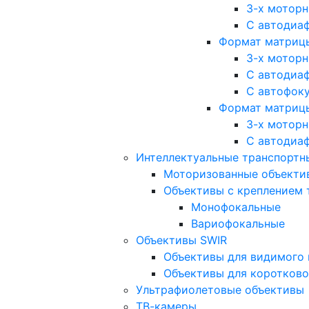
3-х мотор
С автодиа
Формат матрицы: 
3-х мотор
С автодиа
С автофок
Формат матрицы
3-х мотор
С автодиа
Интеллектуальные транспортны
Моторизованные объекти
Объективы с креплением 
Монофокальные
Вариофокальные
Объективы SWIR
Объективы для видимого 
Объективы для коротково
Ультрафиолетовые объективы
ТВ-камеры