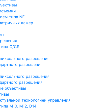
бъективы
осъемки
ием типа NF
матричных камер
вы
зрешения
типа C/CS
пиксельного разрешения
дартного разрешения
пиксельного разрешения
дартного разрешения
ые объективы
тивы
ктуальной технологией управления
ипа M10, M12, D14