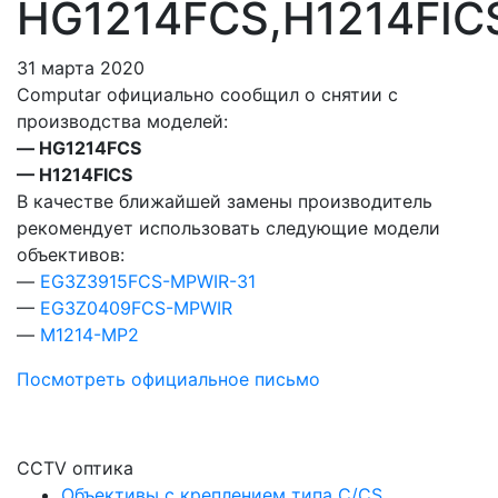
HG1214FCS,H1214FIC
31 марта 2020
Computar официально сообщил о снятии с
производства моделей:
— HG1214FCS
— H1214FICS
В качестве ближайшей замены производитель
рекомендует использовать следующие модели
объективов:
—
EG3Z3915FCS-MPWIR-31
—
EG3Z0409FCS-MPWIR
—
M1214-MP2
Посмотреть официальное письмо
CCTV оптика
Объективы с креплением типа C/CS