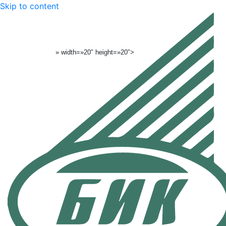
Skip to content
» width=»20″ height=»20″>