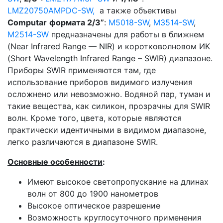
LMZ20750AMPDC-SW,
а также объективы
Сomputar
формата 2/3”
:
M5018-SW
,
M3514-SW
,
M2514-SW
предназначены для работы в ближнем
(Near Infrared Range — NIR) и коротковолновом ИК
(Short Wavelength Infrared Range – SWIR) диапазоне.
Приборы SWIR применяются там, где
использование приборов видимого излучения
осложнено или невозможно. Водяной пар, туман и
такие вещества, как силикон, прозрачны для SWIR
волн. Кроме того, цвета, которые являются
практически идентичными в видимом диапазоне,
легко различаются в диапазоне SWIR.
Основные особенности
:
Имеют высокое светопропускание на длинах
волн от 800 до 1900 нанометров
Высокое оптическое разрешение
Возможность круглосуточного применения