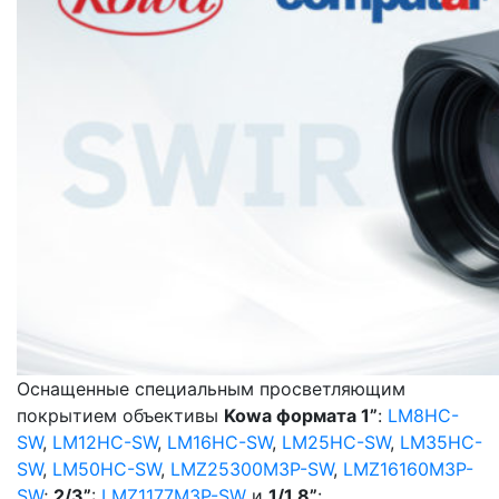
Оснащенные специальным просветляющим
покрытием объективы
Kowa формата 1”
:
LM8HC-
SW
,
LM12HC-SW
,
LM16HC-SW
,
LM25HC-SW
,
LM35HC-
SW
,
LM50HC-SW
,
LMZ25300M3P-SW
,
LMZ16160M3P-
SW
;
2/3”
:
LMZ1177M3P-SW
и
1/1.8”
: