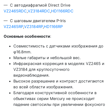
— С автодиафрагмой Direct Drive
VZ2465RDC
,
VZ3184RDC
,
HD1166RDC
— С шаговым двигателем P-Iris
VZ2465RP
,
VZ3184RP
,
HD1166RP
Основные особенности
:
Совместимость с датчиками изображения до
φ16.8mm.
Малые габариты и небольшой вес.
Инфракрасная коррекция в моделях VZ2465 и
VZ3184 для круглосуточного
видеонаблюдения.
Высокое разрешение и контраст достигаются
во всей области изображения.
Благодаря конструктивной особенности в
объективах серии Mercury не происходит
падение светосилы при увеличении фокусного