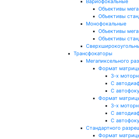
Вариофокальные
Объективы мега
Объективы стан
Монофокальные
Объективы мега
Объективы стан
Сверхширокоугольн
Трансфокаторы
Мегапиксельного ра
Формат матрицы: 
3-х мотор
С автодиа
С автофок
Формат матрицы: 1
3-х мотор
С автодиа
С автофок
Стандартного разре
Формат матрицы: 