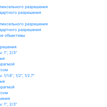
пиксельного разрешения
дартного разрешения
пиксельного разрешения
дартного разрешения
ые объективы
зрешения
1'', 2/3"
ные
фрагмой
усом
/1.8'', 1/2", 1/2.7"
ные
фрагмой
усом
шения
1'', 2/3"