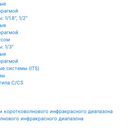
ные
фрагмой
1/1.8", 1/2"
ные
фрагмой
усом
: 1/3"
ные
фрагмой
е системы (ITS)
вы
типа C/CS
и коротковолнового инфракрасного диапазона
лнового инфракрасного диапазона