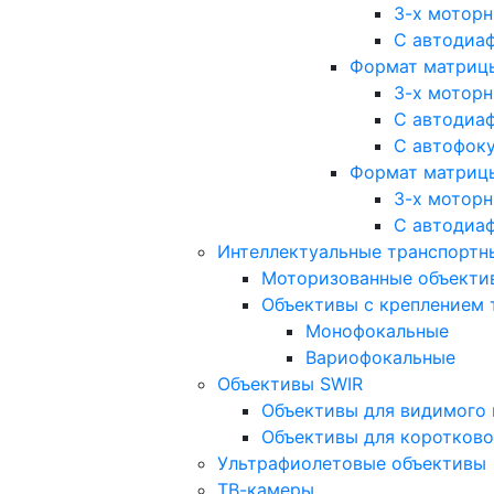
3-х мотор
С автодиа
Формат матрицы: 
3-х мотор
С автодиа
С автофок
Формат матрицы
3-х мотор
С автодиа
Интеллектуальные транспортны
Моторизованные объекти
Объективы с креплением 
Монофокальные
Вариофокальные
Объективы SWIR
Объективы для видимого 
Объективы для коротково
Ультрафиолетовые объективы
ТВ-камеры