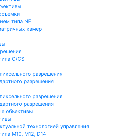
бъективы
осъемки
ием типа NF
матричных камер
вы
зрешения
типа C/CS
пиксельного разрешения
дартного разрешения
пиксельного разрешения
дартного разрешения
ые объективы
тивы
ктуальной технологией управления
ипа M10, M12, D14