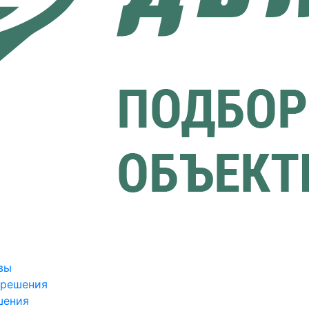
вы
зрешения
шения