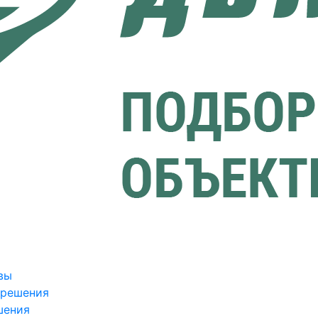
вы
зрешения
шения