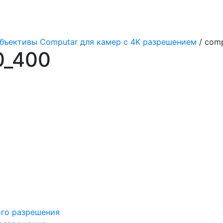
бъективы Computar для камер c 4K разрешением
/ comp
0_400
ого разрешения