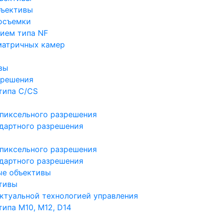
бъективы
осъемки
ием типа NF
матричных камер
вы
зрешения
типа C/CS
пиксельного разрешения
дартного разрешения
пиксельного разрешения
дартного разрешения
ые объективы
тивы
ктуальной технологией управления
ипа M10, M12, D14