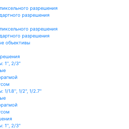
пиксельного разрешения
дартного разрешения
пиксельного разрешения
дартного разрешения
ые объективы
зрешения
1'', 2/3"
ные
фрагмой
усом
/1.8'', 1/2", 1/2.7"
ные
фрагмой
усом
шения
1'', 2/3"