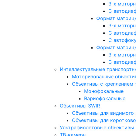
3-х мотор
С автодиа
Формат матрицы: 
3-х мотор
С автодиа
С автофок
Формат матрицы
3-х мотор
С автодиа
Интеллектуальные транспортны
Моторизованные объекти
Объективы с креплением 
Монофокальные
Вариофокальные
Объективы SWIR
Объективы для видимого 
Объективы для коротково
Ультрафиолетовые объективы
ТВ-камеры