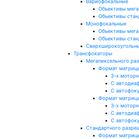
Вариофокальные
Объективы мега
Объективы стан
Монофокальные
Объективы мега
Объективы стан
Сверхширокоугольн
Трансфокаторы
Мегапиксельного ра
Формат матрицы: 
3-х мотор
С автодиа
С автофок
Формат матрицы: 1
3-х мотор
С автодиа
С автофок
Стандартного разре
Формат матрицы: 