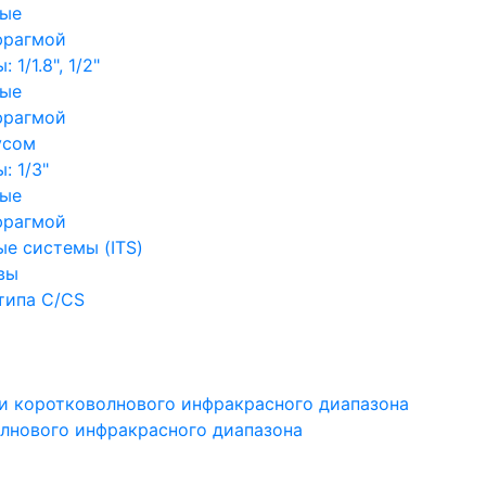
ные
фрагмой
1/1.8", 1/2"
ные
фрагмой
усом
: 1/3"
ные
фрагмой
е системы (ITS)
вы
типа C/CS
и коротковолнового инфракрасного диапазона
лнового инфракрасного диапазона