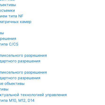
бъективы
осъемки
ием типа NF
матричных камер
вы
зрешения
типа C/CS
пиксельного разрешения
дартного разрешения
пиксельного разрешения
дартного разрешения
ые объективы
тивы
ктуальной технологией управления
ипа M10, M12, D14