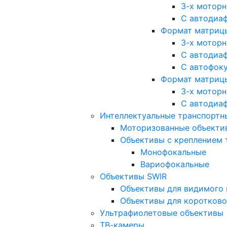
3-х мотор
С автодиа
Формат матрицы: 
3-х мотор
С автодиа
С автофок
Формат матрицы
3-х мотор
С автодиа
Интеллектуальные транспортны
Моторизованные объекти
Объективы с креплением 
Монофокальные
Вариофокальные
Объективы SWIR
Объективы для видимого 
Объективы для коротково
Ультрафиолетовые объективы
ТВ-камеры