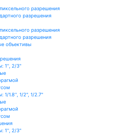
пиксельного разрешения
дартного разрешения
пиксельного разрешения
дартного разрешения
ые объективы
зрешения
1'', 2/3"
ные
фрагмой
усом
/1.8'', 1/2", 1/2.7"
ные
фрагмой
усом
шения
1'', 2/3"