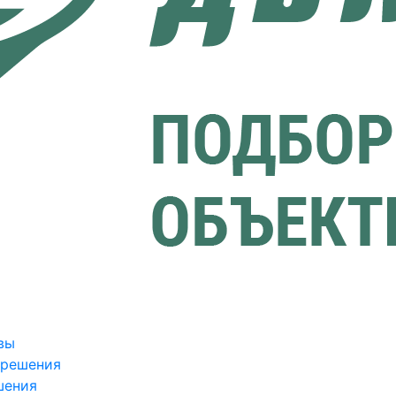
вы
зрешения
шения