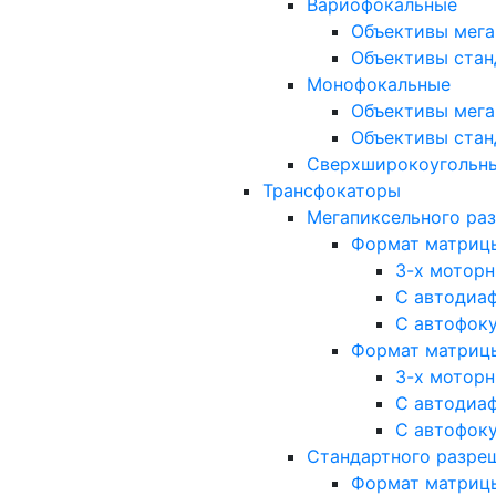
Вариофокальные
Объективы мега
Объективы стан
Монофокальные
Объективы мега
Объективы стан
Сверхширокоугольн
Трансфокаторы
Мегапиксельного ра
Формат матрицы: 
3-х мотор
С автодиа
С автофок
Формат матрицы: 1
3-х мотор
С автодиа
С автофок
Стандартного разре
Формат матрицы: 