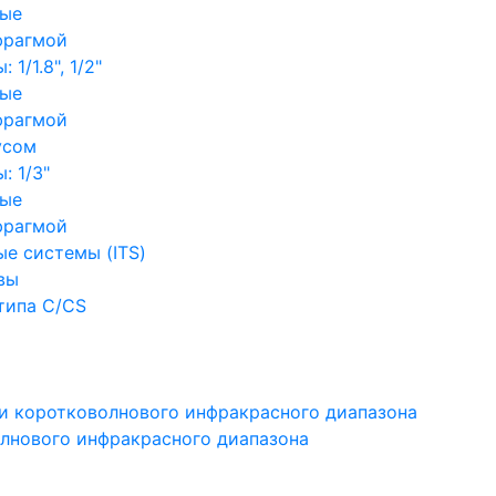
ные
фрагмой
1/1.8", 1/2"
ные
фрагмой
усом
: 1/3"
ные
фрагмой
е системы (ITS)
вы
типа C/CS
и коротковолнового инфракрасного диапазона
лнового инфракрасного диапазона