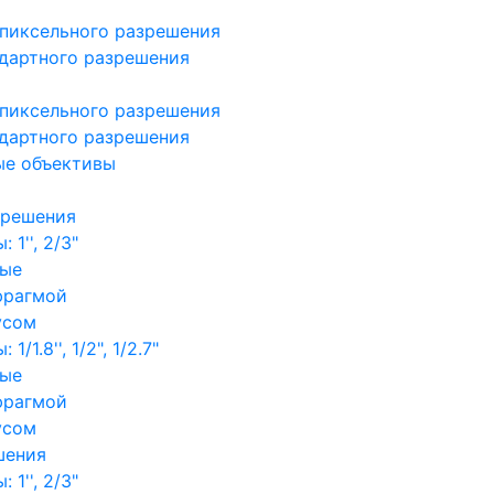
пиксельного разрешения
дартного разрешения
пиксельного разрешения
дартного разрешения
ые объективы
зрешения
1'', 2/3"
ные
фрагмой
усом
/1.8'', 1/2", 1/2.7"
ные
фрагмой
усом
шения
1'', 2/3"