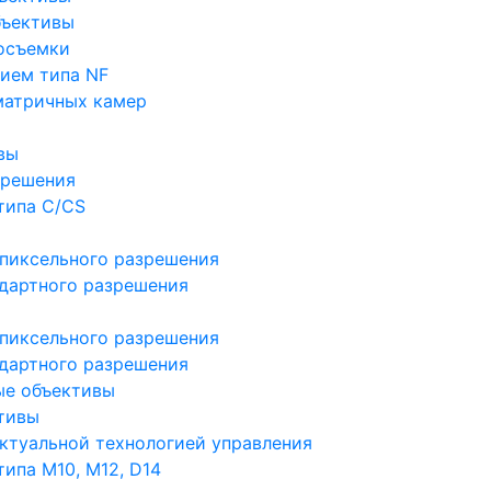
бъективы
осъемки
ием типа NF
матричных камер
вы
зрешения
типа C/CS
пиксельного разрешения
дартного разрешения
пиксельного разрешения
дартного разрешения
ые объективы
тивы
ктуальной технологией управления
ипа M10, M12, D14