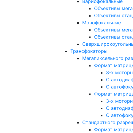
Вариофокальные
Объективы мега
Объективы стан
Монофокальные
Объективы мега
Объективы стан
Сверхширокоугольн
Трансфокаторы
Мегапиксельного ра
Формат матрицы: 
3-х мотор
С автодиа
С автофок
Формат матрицы: 1
3-х мотор
С автодиа
С автофок
Стандартного разре
Формат матрицы: 