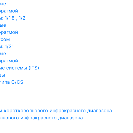
ные
фрагмой
1/1.8", 1/2"
ные
фрагмой
усом
: 1/3"
ные
фрагмой
е системы (ITS)
вы
типа C/CS
и коротковолнового инфракрасного диапазона
лнового инфракрасного диапазона