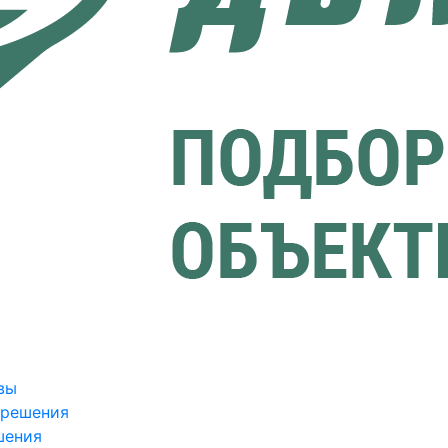
вы
зрешения
шения