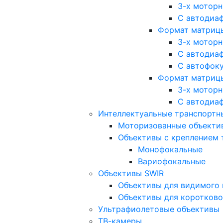
3-х мотор
С автодиа
Формат матрицы: 
3-х мотор
С автодиа
С автофок
Формат матрицы
3-х мотор
С автодиа
Интеллектуальные транспортны
Моторизованные объекти
Объективы с креплением 
Монофокальные
Вариофокальные
Объективы SWIR
Объективы для видимого 
Объективы для коротково
Ультрафиолетовые объективы
ТВ-камеры