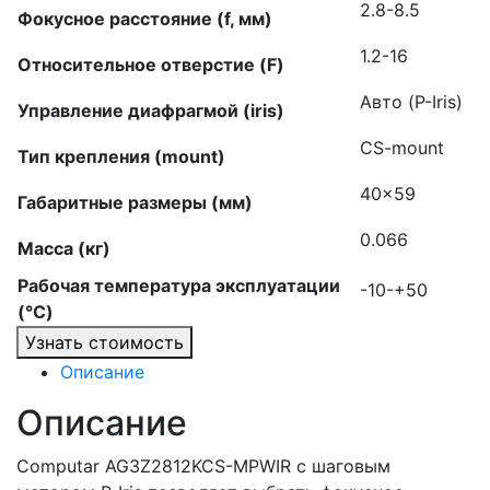
2.8-8.5
Фокусное расстояние (f, мм)
1.2-16
Относительное отверстие (F)
Авто (P-Iris)
Управление диафрагмой (iris)
CS-mount
Тип крепления (mount)
40×59
Габаритные размеры (мм)
0.066
Масса (кг)
Рабочая температура эксплуатации
-10-+50
(°C)
Узнать стоимость
Описание
Описание
Computar AG3Z2812KCS-MPWIR с шаговым