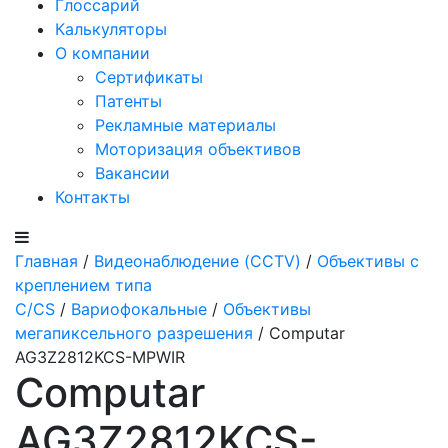
Глоссарий
Калькуляторы
О компании
Сертификаты
Патенты
Рекламные материалы
Моторизация объективов
Вакансии
Контакты
Главная
/
Видеонаблюдение (CCTV)
/
Объективы с
креплением типа
C/CS
/
Вариофокальные
/
Объективы
мегапиксельного разрешения
/ Computar
AG3Z2812KCS-MPWIR
Computar
AG3Z2812KCS-