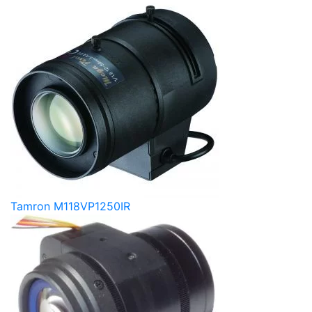
Tamron M118VP1250IR