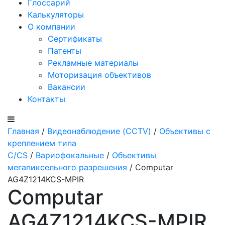
Глоссарий
Калькуляторы
О компании
Сертификаты
Патенты
Рекламные материалы
Моторизация объективов
Вакансии
Контакты
Главная
/
Видеонаблюдение (CCTV)
/
Объективы с
креплением типа
C/CS
/
Вариофокальные
/
Объективы
мегапиксельного разрешения
/ Computar
AG4Z1214KCS-MPIR
Computar
AG4Z1214KCS-MPIR