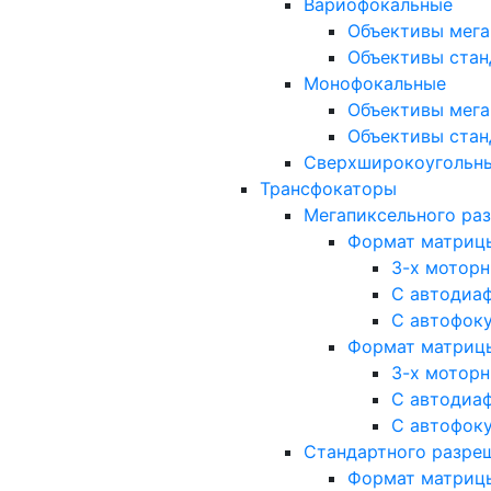
Вариофокальные
Объективы мега
Объективы стан
Монофокальные
Объективы мега
Объективы стан
Сверхширокоугольн
Трансфокаторы
Мегапиксельного ра
Формат матрицы: 
3-х мотор
С автодиа
С автофок
Формат матрицы: 1
3-х мотор
С автодиа
С автофок
Стандартного разре
Формат матрицы: 