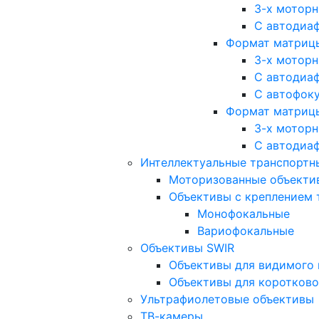
3-х мотор
С автодиа
Формат матрицы: 
3-х мотор
С автодиа
С автофок
Формат матрицы
3-х мотор
С автодиа
Интеллектуальные транспортны
Моторизованные объекти
Объективы с креплением 
Монофокальные
Вариофокальные
Объективы SWIR
Объективы для видимого 
Объективы для коротково
Ультрафиолетовые объективы
ТВ-камеры