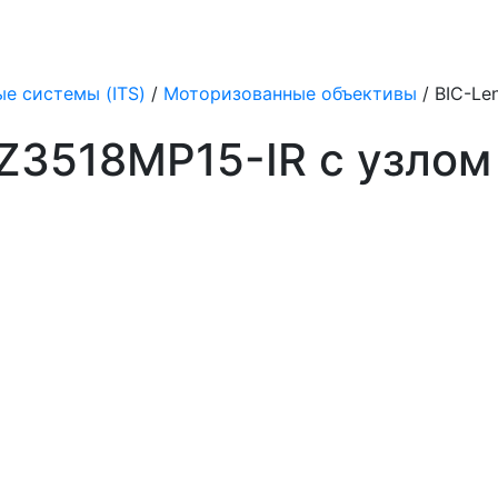
е системы (ITS)
/
Моторизованные объективы
/ BIC-Le
PZ3518MP15-IR с узло