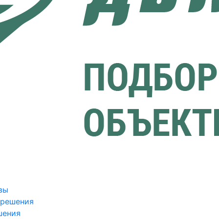
вы
зрешения
шения