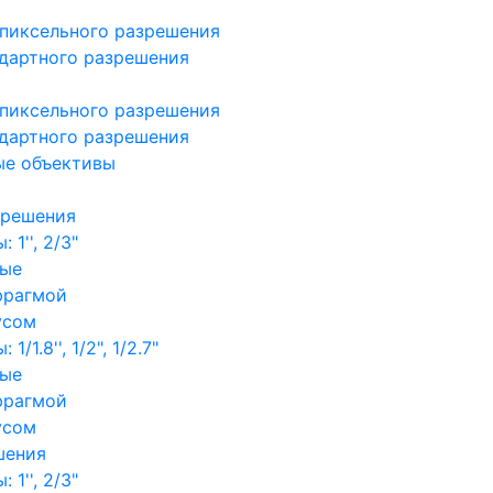
пиксельного разрешения
дартного разрешения
пиксельного разрешения
дартного разрешения
ые объективы
зрешения
1'', 2/3"
ные
фрагмой
усом
/1.8'', 1/2", 1/2.7"
ные
фрагмой
усом
шения
1'', 2/3"