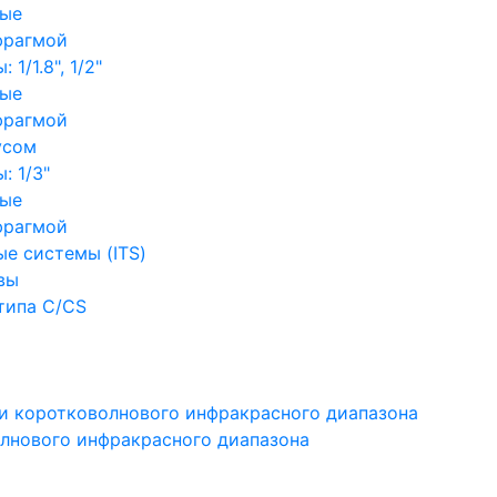
ные
фрагмой
1/1.8", 1/2"
ные
фрагмой
усом
: 1/3"
ные
фрагмой
е системы (ITS)
вы
типа C/CS
и коротковолнового инфракрасного диапазона
лнового инфракрасного диапазона