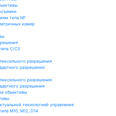
бъективы
осъемки
ием типа NF
матричных камер
вы
зрешения
типа C/CS
пиксельного разрешения
дартного разрешения
пиксельного разрешения
дартного разрешения
ые объективы
тивы
ктуальной технологией управления
ипа M10, M12, D14