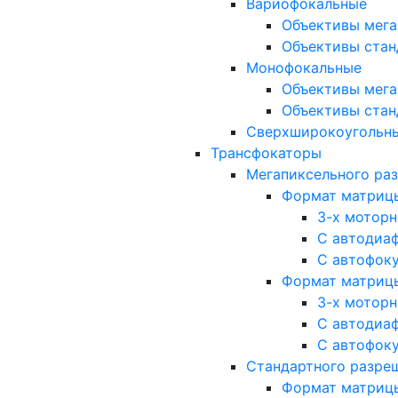
Вариофокальные
Объективы мега
Объективы стан
Монофокальные
Объективы мега
Объективы стан
Сверхширокоугольн
Трансфокаторы
Мегапиксельного ра
Формат матрицы: 
3-х мотор
С автодиа
С автофок
Формат матрицы: 1
3-х мотор
С автодиа
С автофок
Стандартного разре
Формат матрицы: 