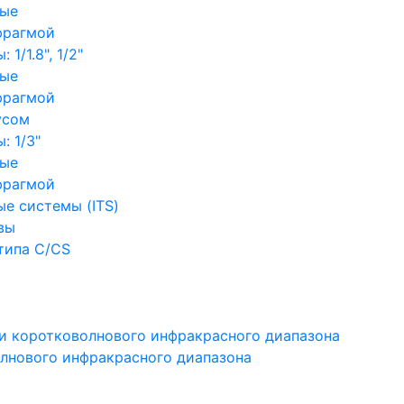
ные
фрагмой
1/1.8", 1/2"
ные
фрагмой
усом
: 1/3"
ные
фрагмой
е системы (ITS)
вы
типа C/CS
и коротковолнового инфракрасного диапазона
лнового инфракрасного диапазона