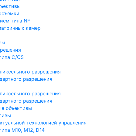
бъективы
осъемки
ием типа NF
матричных камер
вы
зрешения
типа C/CS
пиксельного разрешения
дартного разрешения
пиксельного разрешения
дартного разрешения
ые объективы
тивы
ктуальной технологией управления
ипа M10, M12, D14