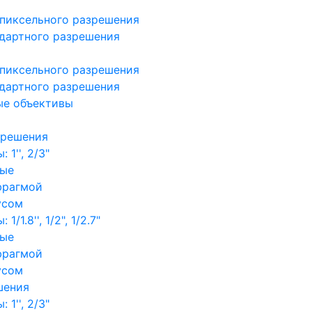
пиксельного разрешения
дартного разрешения
пиксельного разрешения
дартного разрешения
ые объективы
зрешения
1'', 2/3"
ные
фрагмой
усом
/1.8'', 1/2", 1/2.7"
ные
фрагмой
усом
шения
1'', 2/3"