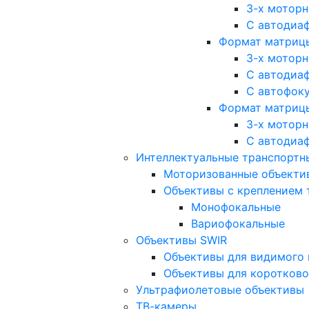
3-х мотор
С автодиа
Формат матрицы: 
3-х мотор
С автодиа
С автофок
Формат матрицы
3-х мотор
С автодиа
Интеллектуальные транспортны
Моторизованные объекти
Объективы с креплением 
Монофокальные
Вариофокальные
Объективы SWIR
Объективы для видимого 
Объективы для коротково
Ультрафиолетовые объективы
ТВ-камеры