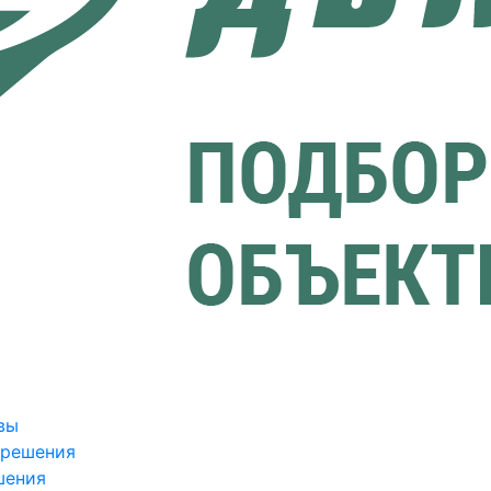
вы
зрешения
шения