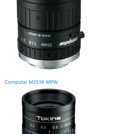
Computar M2518-MPW