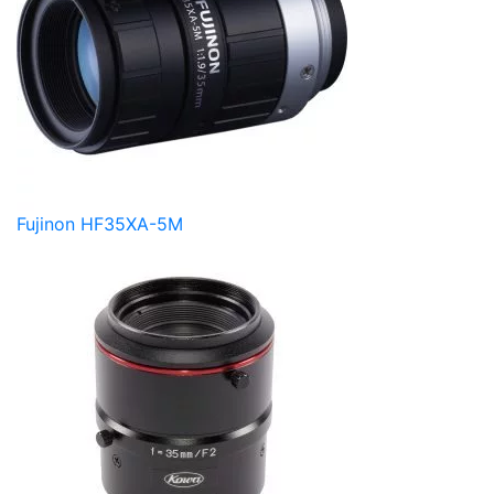
Fujinon HF35XA-5M