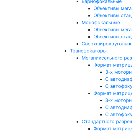
Вариофокальные
Объективы мега
Объективы стан
Монофокальные
Объективы мега
Объективы стан
Сверхширокоугольн
Трансфокаторы
Мегапиксельного ра
Формат матрицы: 
3-х мотор
С автодиа
С автофок
Формат матрицы: 1
3-х мотор
С автодиа
С автофок
Стандартного разре
Формат матрицы: 