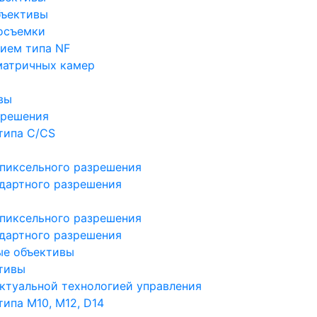
бъективы
осъемки
ием типа NF
матричных камер
вы
зрешения
типа C/CS
пиксельного разрешения
дартного разрешения
пиксельного разрешения
дартного разрешения
ые объективы
тивы
ктуальной технологией управления
ипа M10, M12, D14