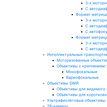
3-х мотор
С автодиа
Формат матрицы: 
3-х мотор
С автодиа
С автофок
Формат матрицы
3-х мотор
С автодиа
Интеллектуальные транспортны
Моторизованные объекти
Объективы с креплением 
Монофокальные
Вариофокальные
Объективы SWIR
Объективы для видимого 
Объективы для коротково
Ультрафиолетовые объективы
ТВ-камеры