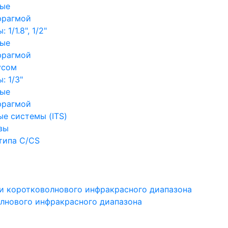
ные
фрагмой
1/1.8", 1/2"
ные
фрагмой
усом
: 1/3"
ные
фрагмой
е системы (ITS)
вы
типа C/CS
и коротковолнового инфракрасного диапазона
лнового инфракрасного диапазона