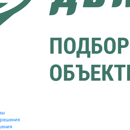
вы
зрешения
шения