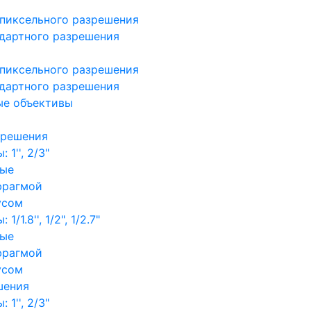
пиксельного разрешения
дартного разрешения
пиксельного разрешения
дартного разрешения
ые объективы
зрешения
1'', 2/3"
ные
фрагмой
усом
/1.8'', 1/2", 1/2.7"
ные
фрагмой
усом
шения
1'', 2/3"