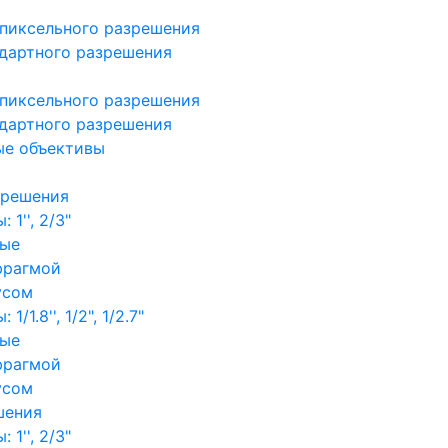
пиксельного разрешения
дартного разрешения
пиксельного разрешения
дартного разрешения
ые объективы
зрешения
1'', 2/3"
ные
фрагмой
усом
/1.8'', 1/2", 1/2.7"
ные
фрагмой
усом
шения
1'', 2/3"