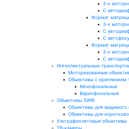
3-х мотор
С автодиа
Формат матрицы: 
3-х мотор
С автодиа
С автофок
Формат матрицы
3-х мотор
С автодиа
Интеллектуальные транспортны
Моторизованные объекти
Объективы с креплением 
Монофокальные
Вариофокальные
Объективы SWIR
Объективы для видимого 
Объективы для коротково
Ультрафиолетовые объективы
ТВ-камеры