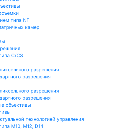
бъективы
осъемки
ием типа NF
матричных камер
вы
зрешения
типа C/CS
пиксельного разрешения
дартного разрешения
пиксельного разрешения
дартного разрешения
ые объективы
тивы
ктуальной технологией управления
ипа M10, M12, D14