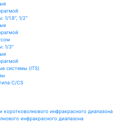
ные
фрагмой
1/1.8", 1/2"
ные
фрагмой
усом
: 1/3"
ные
фрагмой
е системы (ITS)
вы
типа C/CS
и коротковолнового инфракрасного диапазона
лнового инфракрасного диапазона