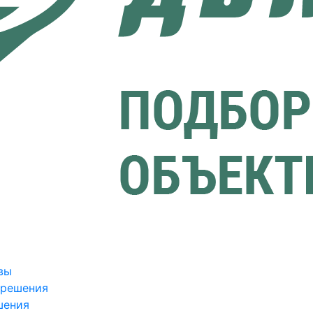
вы
зрешения
шения