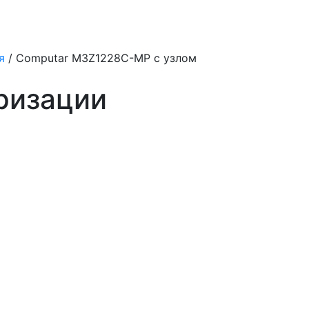
я
/ Computar M3Z1228C-MP с узлом
ризации