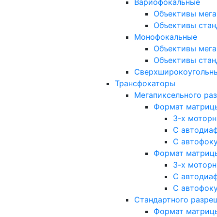
Вариофокальные
Объективы мега
Объективы стан
Монофокальные
Объективы мега
Объективы стан
Сверхширокоугольн
Трансфокаторы
Мегапиксельного ра
Формат матрицы: 
3-х мотор
С автодиа
С автофок
Формат матрицы: 1
3-х мотор
С автодиа
С автофок
Стандартного разре
Формат матрицы: 