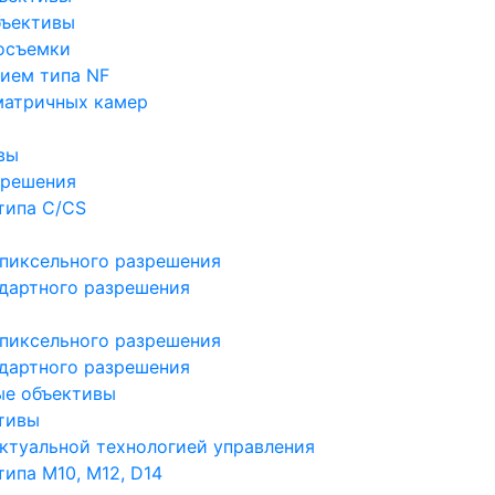
бъективы
осъемки
ием типа NF
матричных камер
вы
зрешения
типа C/CS
пиксельного разрешения
дартного разрешения
пиксельного разрешения
дартного разрешения
ые объективы
тивы
ктуальной технологией управления
ипа M10, M12, D14