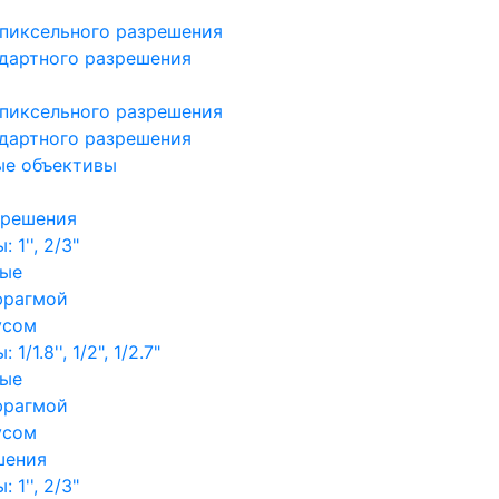
пиксельного разрешения
дартного разрешения
пиксельного разрешения
дартного разрешения
ые объективы
зрешения
1'', 2/3"
ные
фрагмой
усом
/1.8'', 1/2", 1/2.7"
ные
фрагмой
усом
шения
1'', 2/3"