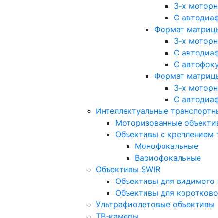
3-х мотор
С автодиа
Формат матрицы: 
3-х мотор
С автодиа
С автофок
Формат матрицы
3-х мотор
С автодиа
Интеллектуальные транспортны
Моторизованные объекти
Объективы с креплением 
Монофокальные
Вариофокальные
Объективы SWIR
Объективы для видимого 
Объективы для коротково
Ультрафиолетовые объективы
ТВ-камеры