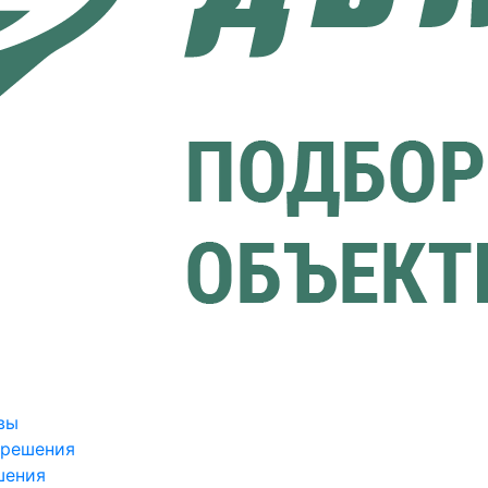
вы
зрешения
шения