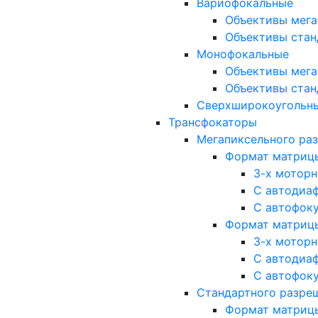
Вариофокальные
Объективы мега
Объективы стан
Монофокальные
Объективы мега
Объективы стан
Сверхширокоугольн
Трансфокаторы
Мегапиксельного ра
Формат матрицы: 
3-х мотор
С автодиа
С автофок
Формат матрицы: 1
3-х мотор
С автодиа
С автофок
Стандартного разре
Формат матрицы: 