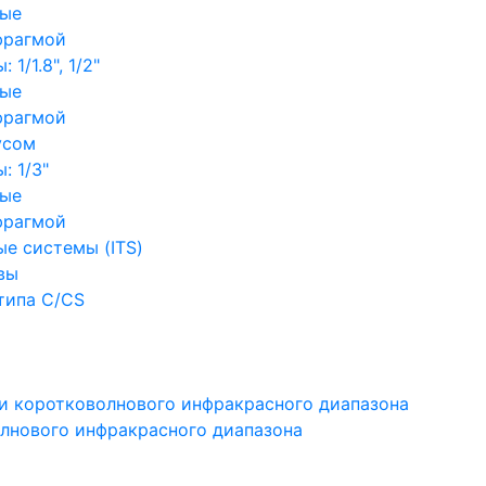
ные
фрагмой
1/1.8", 1/2"
ные
фрагмой
усом
: 1/3"
ные
фрагмой
е системы (ITS)
вы
типа C/CS
и коротковолнового инфракрасного диапазона
лнового инфракрасного диапазона