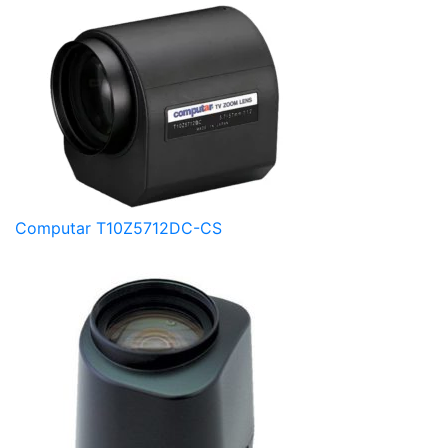
Computar T10Z5712DC-CS