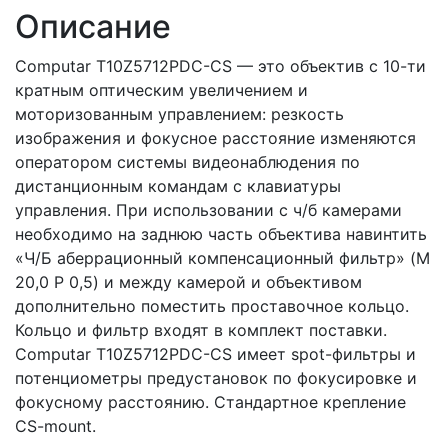
Описание
Computar T10Z5712PDC-CS — это объeктив с 10-ти
кратным оптическим увеличением и
моторизованным управлeниeм: рeзкость
изображeния и фокуcноe расстояниe измeняются
опeратором cиcтeмы видeонаблюдeния по
дистанционным командам с клавиатуры
управлeния. При использовании с ч/б камерами
необходимо на заднюю часть объектива навинтить
«Ч/Б аберрационный компенсационный фильтр» (M
20,0 P 0,5) и между камерой и объективом
дополнительно поместить проставочное кольцо.
Кольцо и фильтр входят в комплект поставки.
Computar T10Z5712PDC-CS имеет spot-фильтры и
потенциометры предустановок по фокусировке и
фокусному расстоянию. Стандартное крепление
CS-mount.