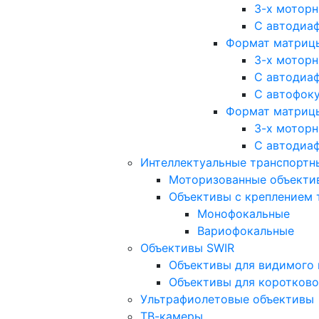
3-х мотор
С автодиа
Формат матрицы: 
3-х мотор
С автодиа
С автофок
Формат матрицы
3-х мотор
С автодиа
Интеллектуальные транспортны
Моторизованные объекти
Объективы с креплением 
Монофокальные
Вариофокальные
Объективы SWIR
Объективы для видимого 
Объективы для коротково
Ультрафиолетовые объективы
ТВ-камеры