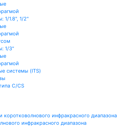
ные
фрагмой
1/1.8", 1/2"
ные
фрагмой
усом
: 1/3"
ные
фрагмой
е системы (ITS)
вы
типа C/CS
и коротковолнового инфракрасного диапазона
лнового инфракрасного диапазона