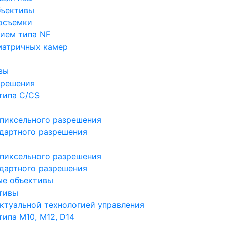
бъективы
осъемки
ием типа NF
матричных камер
вы
зрешения
типа C/CS
пиксельного разрешения
дартного разрешения
пиксельного разрешения
дартного разрешения
ые объективы
тивы
ктуальной технологией управления
ипа M10, M12, D14