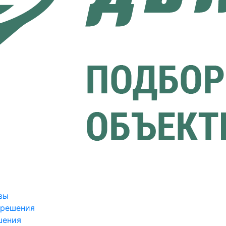
вы
зрешения
шения