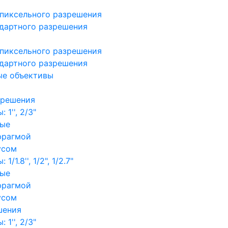
пиксельного разрешения
дартного разрешения
пиксельного разрешения
дартного разрешения
ые объективы
зрешения
1'', 2/3"
ные
фрагмой
усом
/1.8'', 1/2", 1/2.7"
ные
фрагмой
усом
шения
1'', 2/3"