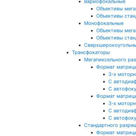
Вариофокальные
Объективы мега
Объективы стан
Монофокальные
Объективы мега
Объективы стан
Сверхширокоугольн
Трансфокаторы
Мегапиксельного ра
Формат матрицы: 
3-х мотор
С автодиа
С автофок
Формат матрицы: 1
3-х мотор
С автодиа
С автофок
Стандартного разре
Формат матрицы: 