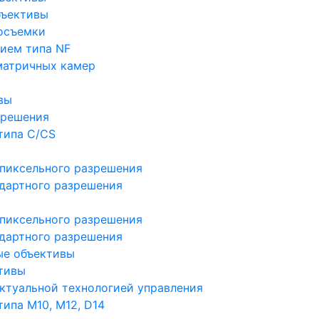
бъективы
осъемки
ием типа NF
матричных камер
вы
зрешения
типа C/CS
пиксельного разрешения
дартного разрешения
пиксельного разрешения
дартного разрешения
ые объективы
тивы
ктуальной технологией управления
ипа M10, M12, D14