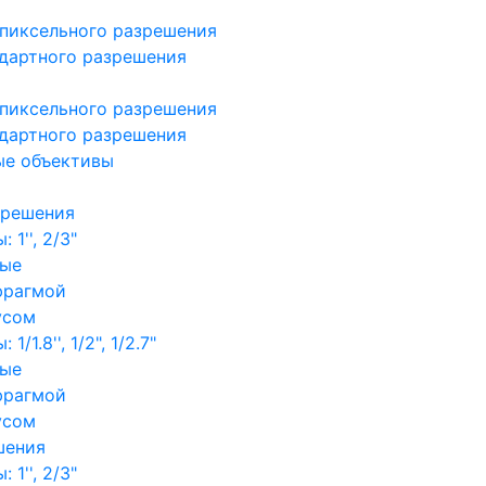
пиксельного разрешения
дартного разрешения
пиксельного разрешения
дартного разрешения
ые объективы
зрешения
1'', 2/3"
ные
фрагмой
усом
/1.8'', 1/2", 1/2.7"
ные
фрагмой
усом
шения
1'', 2/3"