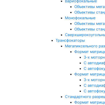
Вариофокальные
Объективы мега
Объективы стан
Монофокальные
Объективы мега
Объективы стан
Сверхширокоугольн
Трансфокаторы
Мегапиксельного ра
Формат матрицы: 
3-х мотор
С автодиа
С автофок
Формат матрицы: 1
3-х мотор
С автодиа
С автофок
Стандартного разре
Формат матрицы: 