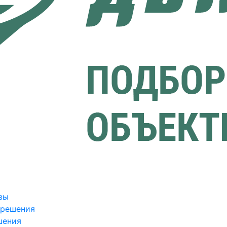
вы
зрешения
шения