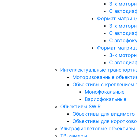
3-х мотор
С автодиа
Формат матрицы: 
3-х мотор
С автодиа
С автофок
Формат матрицы
3-х мотор
С автодиа
Интеллектуальные транспортны
Моторизованные объекти
Объективы с креплением 
Монофокальные
Вариофокальные
Объективы SWIR
Объективы для видимого 
Объективы для коротково
Ультрафиолетовые объективы
ТВ-камеры