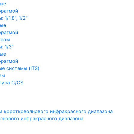
ные
фрагмой
1/1.8", 1/2"
ные
фрагмой
усом
: 1/3"
ные
фрагмой
е системы (ITS)
вы
типа C/CS
и коротковолнового инфракрасного диапазона
лнового инфракрасного диапазона