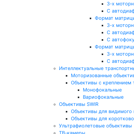
3-х мотор
С автодиа
Формат матрицы: 
3-х мотор
С автодиа
С автофок
Формат матрицы
3-х мотор
С автодиа
Интеллектуальные транспортны
Моторизованные объекти
Объективы с креплением 
Монофокальные
Вариофокальные
Объективы SWIR
Объективы для видимого 
Объективы для коротково
Ультрафиолетовые объективы
ТВ-камеры