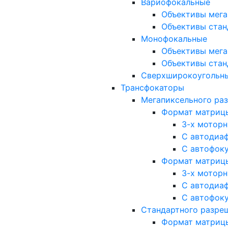
Вариофокальные
Объективы мега
Объективы стан
Монофокальные
Объективы мега
Объективы стан
Сверхширокоугольн
Трансфокаторы
Мегапиксельного ра
Формат матрицы: 
3-х мотор
С автодиа
С автофок
Формат матрицы: 1
3-х мотор
С автодиа
С автофок
Стандартного разре
Формат матрицы: 