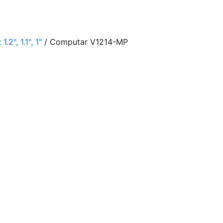
2", 1.1", 1"
/ Computar V1214-MP