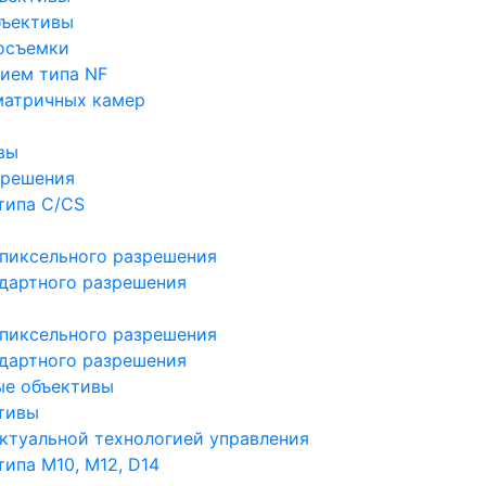
бъективы
осъемки
ием типа NF
матричных камер
вы
зрешения
типа C/CS
пиксельного разрешения
дартного разрешения
пиксельного разрешения
дартного разрешения
ые объективы
тивы
ктуальной технологией управления
ипа M10, M12, D14