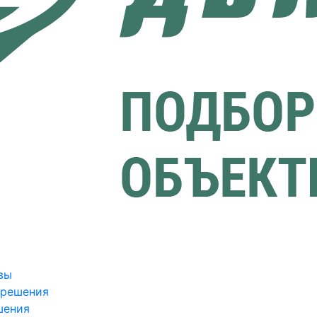
вы
зрешения
шения