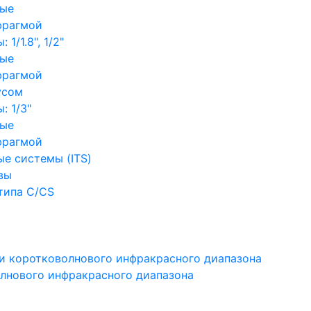
ные
фрагмой
1/1.8", 1/2"
ные
фрагмой
усом
: 1/3"
ные
фрагмой
е системы (ITS)
вы
типа C/CS
и коротковолнового инфракрасного диапазона
лнового инфракрасного диапазона