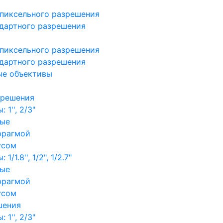
пиксельного разрешения
дартного разрешения
пиксельного разрешения
дартного разрешения
ые объективы
зрешения
1'', 2/3"
ные
фрагмой
усом
/1.8'', 1/2", 1/2.7"
ные
фрагмой
усом
шения
1'', 2/3"