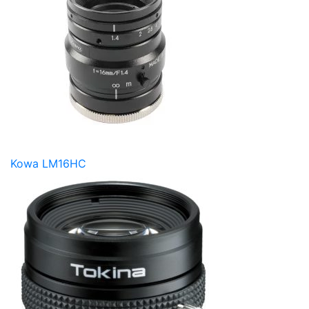
Kowa LM16HC